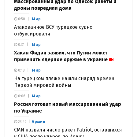
Массированный удар по Одессе: ракеты и
дроны повредили дома
Мир
0:50
Атакованное ВСУ турецкое судно
отбуксировали
Мир
0:31
Хакан Фидан заявил, что Путин может
применить ядерное оружие в Украине
Мир
0:18
На турецком пляже нашли снаряд времен
Первой мировой войны
Мир
0:06
Россия готовит новый массированный удар
по Украине
Армия
23:49
СМИ назвали число ракет Patriot, оставшихся
у США после ударов по Ирану