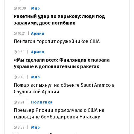
Мир
10:39
Ракетный удар по Харькову: люди под
завалами, двое погибших
Армия
10:21
Пентагон торопит оружейников США
Армия
9:59
«Мы сделали все»: Финляндия отказала
Украине в дополнительных ракетах
Мир
9:40
Пожар вспыхнул на объекте Saudi Aramco в
Саудовской Аравии
Политика
9:21
Премьер Японии промолчала о США на
годовщине бомбардировки Нагасаки
Мир
8:59