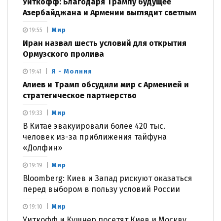
Уиткофф: Благодаря Трампу будущее
Азербайджана и Армении выглядит светлым
Мир
19:55
Иран назвал шесть условий для открытия
Ормузского пролива
Я - Молния
19:41
Алиев и Трамп обсудили мир с Арменией и
стратегическое партнерство
Мир
19:33
В Китае эвакуировали более 420 тыс.
человек из-за приближения тайфуна
«Долфин»
Мир
19:19
Bloomberg: Киев и Запад рискуют оказаться
перед выбором в пользу условий России
Мир
19:10
Уиткофф и Кушнер посетят Киев и Москву