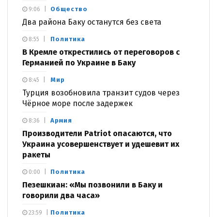
Общество
9:06
Два района Баку останутся без света
Политика
8:55
В Кремле открестились от переговоров с
Германией по Украине в Баку
Мир
8:45
Турция возобновила транзит судов через
Чёрное море после задержек
Армия
8:36
Производители Patriot опасаются, что
Украина усовершенствует и удешевит их
ракеты
Политика
0:00
Пезешкиан: «Мы позвонили в Баку и
говорили два часа»
Политика
23:59