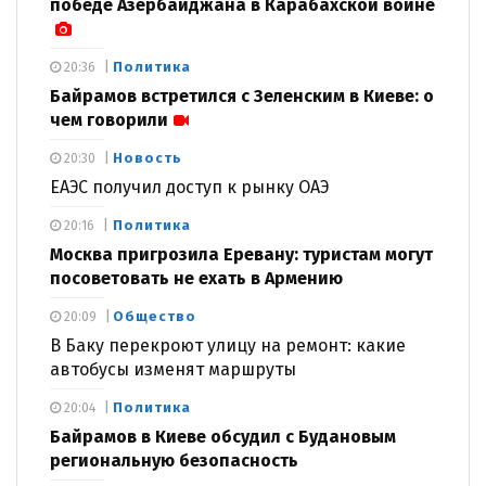
победе Азербайджана в Карабахской войне
Политика
20:36
Байрамов встретился с Зеленским в Киеве: о
чем говорили
Новость
20:30
ЕАЭС получил доступ к рынку ОАЭ
Политика
20:16
Москва пригрозила Еревану: туристам могут
посоветовать не ехать в Армению
Общество
20:09
В Баку перекроют улицу на ремонт: какие
автобусы изменят маршруты
Политика
20:04
Байрамов в Киеве обсудил с Будановым
региональную безопасность