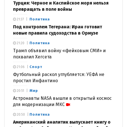
Турция: Черное и Каспийское моря нельзя
превращать в поле войны
Политика
21:37
Под контролем Тегерана: Иран готовит
новые правила судоходства в Ормузе
Политика
21:20
Трамп объявил войну «фейковым СМИ» и
похвалил Хегсета
Спорт
21:06
Футбольный раскол углубляется: УЕФА не
простил Инфантино
Мир
20:51
Астронавты NASA вышли в открытый космос
для модернизации МКС
Политика
20:50
Американский аналитик выпускает книгу о