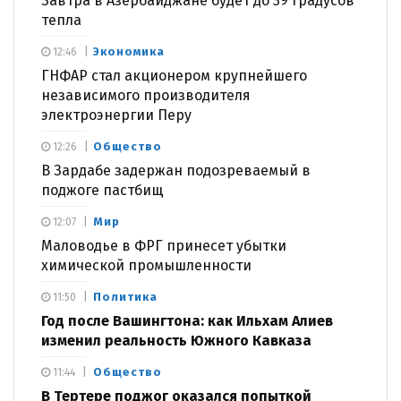
Завтра в Азербайджане будет до 39 градусов
тепла
Экономика
12:46
ГНФАР стал акционером крупнейшего
независимого производителя
электроэнергии Перу
Общество
12:26
В Зардабе задержан подозреваемый в
поджоге пастбищ
Мир
12:07
Маловодье в ФРГ принесет убытки
химической промышленности
Политика
11:50
Год после Вашингтона: как Ильхам Алиев
изменил реальность Южного Кавказа
Общество
11:44
В Тертере поджог оказался попыткой