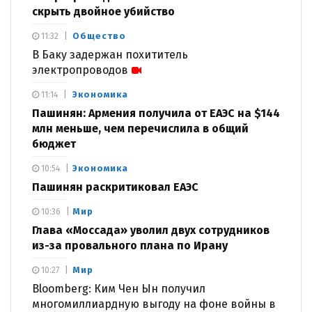
скрыть двойное убийство
Общество
11:32
В Баку задержан похититель
электропроводов
Экономика
11:14
Пашинян: Армения получила от ЕАЭС на $144
млн меньше, чем перечислила в общий
бюджет
Экономика
10:54
Пашинян раскритиковал ЕАЭС
Мир
10:36
Глава «Моссада» уволил двух сотрудников
из-за провального плана по Ирану
Мир
10:27
Bloomberg: Ким Чен Ын получил
многомиллиардную выгоду на фоне войны в