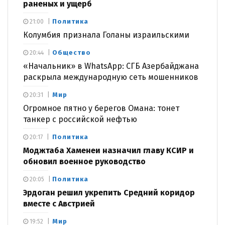
раненых и ущерб
Политика
21:00
Колумбия признала Голаны израильскими
Общество
20:44
«Начальник» в WhatsApp: СГБ Азербайджана
раскрыла международную сеть мошенников
Мир
20:31
Огромное пятно у берегов Омана: тонет
танкер с российской нефтью
Политика
20:17
Моджтаба Хаменеи назначил главу КСИР и
обновил военное руководство
Политика
20:05
Эрдоган решил укрепить Средний коридор
вместе с Австрией
Мир
19:52