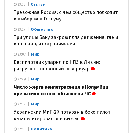
Статьи
23:33
Тревожная Россия: с чем общество подходит
к выборам в Госдуму
Общество
23:27
Три улицы Баку закроют для движения: где и
когда вводят ограничения
Мир
23:07
Беспилотник ударил по НПЗ в Ливии:
разрушен топливный резервуар
Мир
22:49
Число жертв землетрясения в Колумбии
превысило сотню, объявлена ЧС
Мир
22:32
Украинский МиГ-29 потерян в бою: пилот
катапультировался и выжил
Политика
22:16