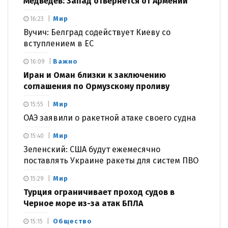
Медведев: Запад отвернется от Армении
Мир
16:23
Вучич: Белград содействует Киеву со
вступлением в ЕС
Важно
16:09
Иран и Оман близки к заключению
соглашения по Ормузскому проливу
Мир
15:55
ОАЭ заявили о ракетной атаке своего судна
Мир
15:40
Зеленский: США будут ежемесячно
поставлять Украине ракеты для систем ПВО
Мир
15:29
Турция ограничивает проход судов в
Черное море из-за атак БПЛА
Общество
15:15