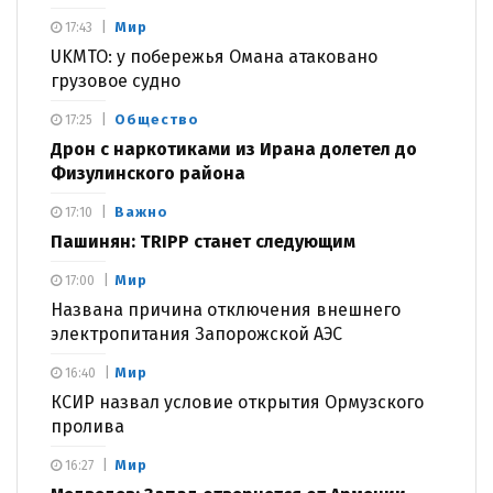
Мир
17:43
UKMTO: у побережья Омана атаковано
грузовое судно
Общество
17:25
Дрон с наркотиками из Ирана долетел до
Физулинского района
Важно
17:10
Пашинян: TRIPP станет следующим
Мир
17:00
Названа причина отключения внешнего
электропитания Запорожской АЭС
Мир
16:40
КСИР назвал условие открытия Ормузского
пролива
Мир
16:27