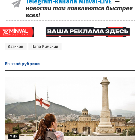
Telegram-канала Minval-LIVE
—
новости там появляются быстрее
всех!
Ватикан
Папа Римский
Из этой
рубрики
МИР