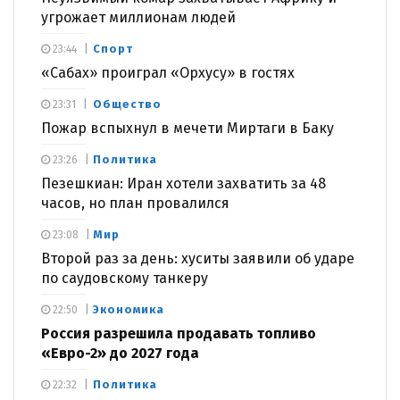
угрожает миллионам людей
Спорт
23:44
«Сабах» проиграл «Орхусу» в гостях
Общество
23:31
Пожар вспыхнул в мечети Миртаги в Баку
Политика
23:26
Пезешкиан: Иран хотели захватить за 48
часов, но план провалился
Мир
23:08
Второй раз за день: хуситы заявили об ударе
по саудовскому танкеру
Экономика
22:50
Россия разрешила продавать топливо
«Евро-2» до 2027 года
Политика
22:32