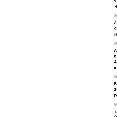
у
И
А
о
м
А
в
А
в
Б
З
г
Е