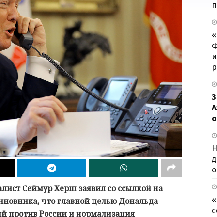
п
«
Ф
и
р
З
А
о
Н
д
о
лист Сеймур Херш заявил со ссылкой на
«
иновника, что главной целью Дональда
с
ий против России и нормализация