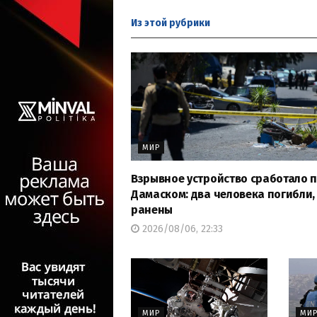
Из этой
рубрики
МИР
Взрывное устройство сработало 
Дамаском: два человека погибли, 
ранены
2026/08/06, 22:33
МИР
МИ