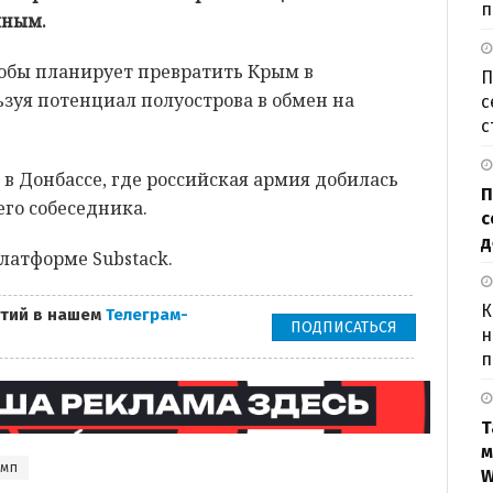
п
иным.
кобы планирует превратить Крым в
П
зуя потенциал полуострова в обмен на
с
с
 в Донбассе, где российская армия добилась
П
его собеседника.
с
д
латформе Substack.
К
тий в нашем
Телеграм-
ПОДПИСАТЬСЯ
н
п
Т
м
амп
W