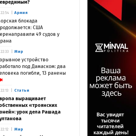
евредимым?
Армия
22:54
орская блокада
родолжается: США
еренаправили 49 судов у
рана
Мир
22:33
зрывное устройство
работало под Дамаском: два
еловека погибли, 13 ранены
Статьи
22:13
вропа выращивает
обственных «троянских
оней»: урок дела Рашада
ултанова
Мир
22:12