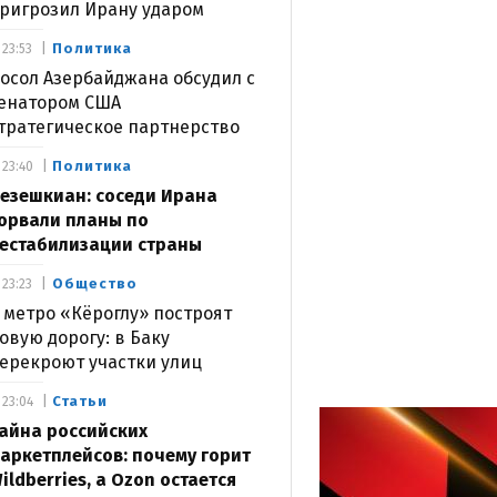
ригрозил Ирану ударом
Политика
23:53
осол Азербайджана обсудил с
енатором США
тратегическое партнерство
Политика
23:40
езешкиан: соседи Ирана
орвали планы по
естабилизации страны
Общество
23:23
 метро «Кёроглу» построят
овую дорогу: в Баку
ерекроют участки улиц
Статьи
23:04
айна российских
аркетплейсов: почему горит
ildberries, а Ozon остается