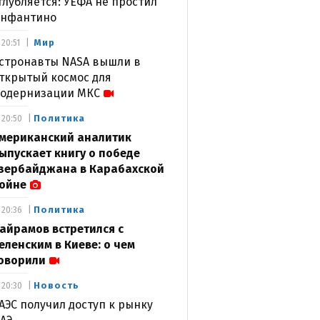
глубляется: УЕФА не простил
нфантино
Мир
20:51
стронавты NASA вышли в
ткрытый космос для
одернизации МКС
Политика
20:50
мериканский аналитик
ыпускает книгу о победе
зербайджана в Карабахской
ойне
Политика
20:36
айрамов встретился с
еленским в Киеве: о чем
оворили
Новость
20:30
АЭС получил доступ к рынку