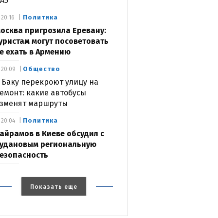
АЭ
Политика
20:16
осква пригрозила Еревану:
уристам могут посоветовать
е ехать в Армению
Общество
20:09
 Баку перекроют улицу на
емонт: какие автобусы
зменят маршруты
Политика
20:04
айрамов в Киеве обсудил с
удановым региональную
езопасность
Показать еще