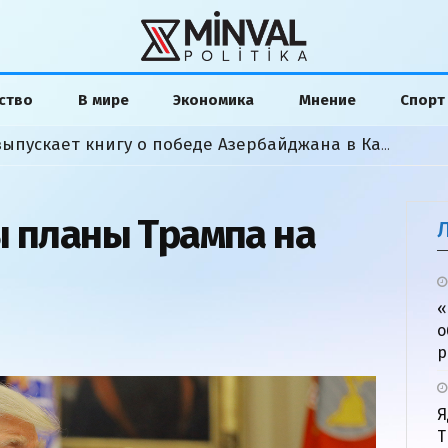
ство
В мире
Экономика
Мнение
Спорт
Американский аналитик выпускает книгу о победе Азербайджана в Карабахской войне
ы планы Трампа на
«
о
р
Я
Т