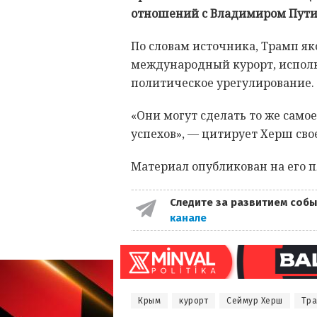
отношений с Владимиром Пут
По словам источника, Трамп я
международный курорт, исполь
политическое урегулирование.
«Они могут сделать то же самое
успехов», — цитирует Херш сво
Материал опубликован на его п
Следите за развитием собы
канале
Крым
курорт
Сеймур Херш
Тр