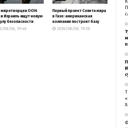
К
П
 миротворцев ООН:
Первый проект Совета мира
с
 и Израиль ищут новую
в Газе: американская
лу безопасности
компания построит базу
6/08/06, 19:46
2026/08/06, 19:20
Т
м
п
П
И
с
Т
«
Х
Ф