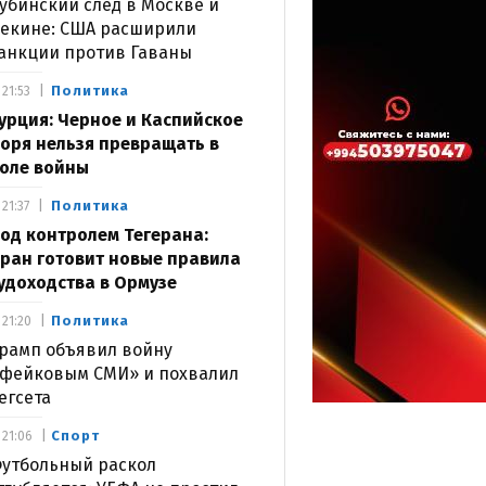
убинский след в Москве и
екине: США расширили
анкции против Гаваны
Политика
21:53
урция: Черное и Каспийское
оря нельзя превращать в
оле войны
Политика
21:37
од контролем Тегерана:
ран готовит новые правила
удоходства в Ормузе
Политика
21:20
рамп объявил войну
фейковым СМИ» и похвалил
егсета
Спорт
21:06
утбольный раскол