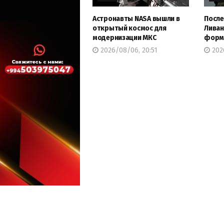
Астронавты NASA вышли в
После
открытый космос для
Ливан
модернизации МКС
форму
2026/08/06, 20:51
202