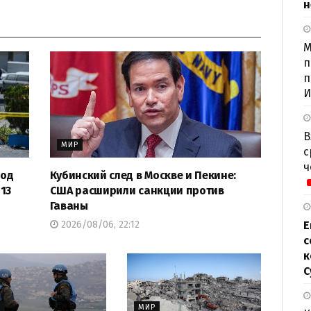
н
М
п
п
И
В
МИР
с
ч
под
Кубинский след в Москве и Пекине:
13
США расширили санкции против
Гаваны
2026/08/06, 22:12
Е
с
к
С
Р
МИР