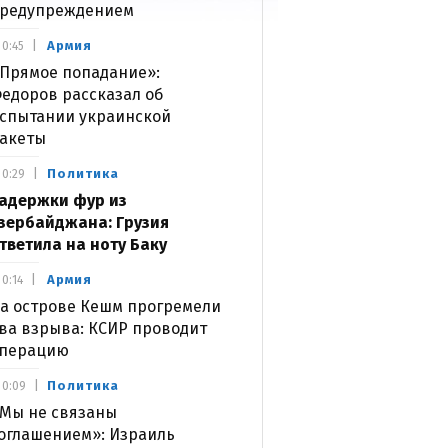
редупреждением
Армия
0:45
Прямое попадание»:
едоров рассказал об
спытании украинской
акеты
Политика
0:29
адержки фур из
зербайджана: Грузия
тветила на ноту Баку
Армия
0:14
а острове Кешм прогремели
ва взрыва: КСИР проводит
перацию
Политика
0:09
Мы не связаны
оглашением»: Израиль