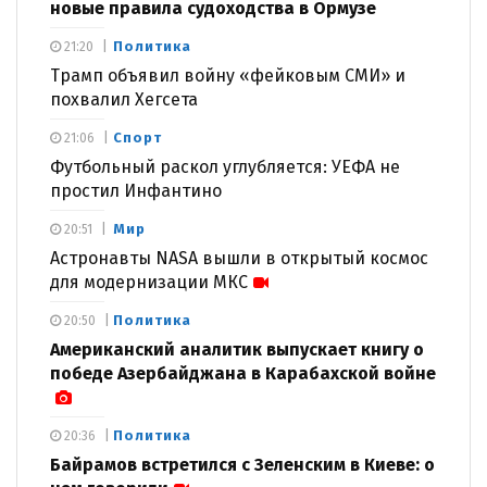
новые правила судоходства в Ормузе
Политика
21:20
Трамп объявил войну «фейковым СМИ» и
похвалил Хегсета
Спорт
21:06
Футбольный раскол углубляется: УЕФА не
простил Инфантино
Мир
20:51
Астронавты NASA вышли в открытый космос
для модернизации МКС
Политика
20:50
Американский аналитик выпускает книгу о
победе Азербайджана в Карабахской войне
Политика
20:36
Байрамов встретился с Зеленским в Киеве: о