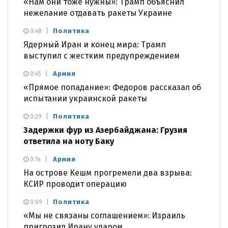
«Нам они тоже нужны»: Трамп объяснил
нежелание отдавать ракеты Украине
Политика
0:48
Ядерный Иран и конец мира: Трамп
выступил с жестким предупреждением
Армия
0:45
«Прямое попадание»: Федоров рассказал об
испытании украинской ракеты
Политика
0:29
Задержки фур из Азербайджана: Грузия
ответила на ноту Баку
Армия
0:14
На острове Кешм прогремели два взрыва:
КСИР проводит операцию
Политика
0:09
«Мы не связаны соглашением»: Израиль
пригрозил Ирану ударом