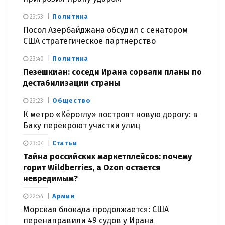
Политика
23:53
Посол Азербайджана обсудил с сенатором
США стратегическое партнерство
Политика
23:40
Пезешкиан: соседи Ирана сорвали планы по
дестабилизации страны
Общество
23:23
К метро «Кёроглу» построят новую дорогу: в
Баку перекроют участки улиц
Статьи
23:04
Тайна российских маркетплейсов: почему
горит Wildberries, а Ozon остается
невредимым?
Армия
22:54
Морская блокада продолжается: США
перенаправили 49 судов у Ирана