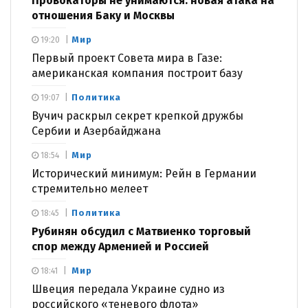
Провокаторы не унимаются: новая атака на
отношения Баку и Москвы
Мир
19:20
Первый проект Совета мира в Газе:
американская компания построит базу
Политика
19:07
Вучич раскрыл секрет крепкой дружбы
Сербии и Азербайджана
Мир
18:54
Исторический минимум: Рейн в Германии
стремительно мелеет
Политика
18:45
Рубинян обсудил с Матвиенко торговый
спор между Арменией и Россией
Мир
18:41
Швеция передала Украине судно из
российского «теневого флота»