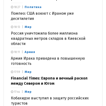
Политика
18:27
Помпео: США воюют с Ираном уже
десятилетия
Мир
18:13
Россия уничтожила более миллиона
квадратных метров складов в Киевской
области
Армия
18:11
Армия Ирака приведена в повышенную
готовность
Мир
17:59
Financial Times: Европа и вечный раскол
между Севером и Югом
Мир
17:44
Кобахидзе выступил в защиту российских
туристов