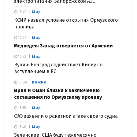
электропитания Запорожской АЭС
Мир
16:40
КСИР назвал условие открытия Ормузского
пролива
Мир
16:27
Медведев: Запад отвернется от Армении
Мир
16:23
Вучич: Белград содействует Киеву со
вступлением в ЕС
Важно
16:09
Иран и Оман близки к заключению
соглашения по Ормузскому проливу
Мир
15:55
ОАЭ заявили о ракетной атаке своего судна
Мир
15:40
Зеленский: США будут ежемесячно