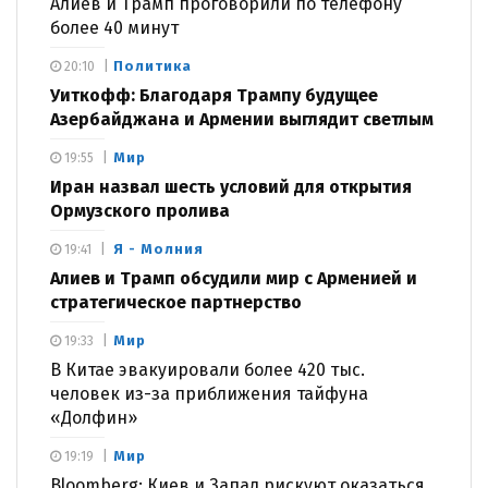
Алиев и Трамп проговорили по телефону
более 40 минут
Политика
20:10
Уиткофф: Благодаря Трампу будущее
Азербайджана и Армении выглядит светлым
Мир
19:55
Иран назвал шесть условий для открытия
Ормузского пролива
Я - Молния
19:41
Алиев и Трамп обсудили мир с Арменией и
стратегическое партнерство
Мир
19:33
В Китае эвакуировали более 420 тыс.
человек из-за приближения тайфуна
«Долфин»
Мир
19:19
Bloomberg: Киев и Запад рискуют оказаться