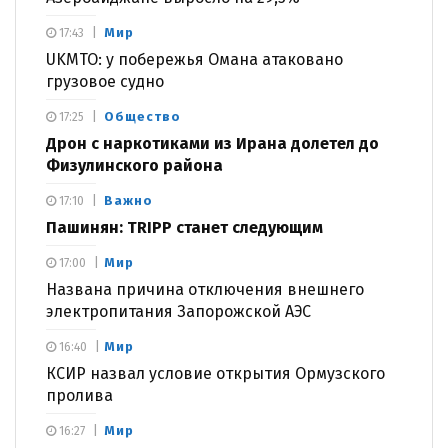
Мир
17:43
UKMTO: у побережья Омана атаковано
грузовое судно
Общество
17:25
Дрон с наркотиками из Ирана долетел до
Физулинского района
Важно
17:10
Пашинян: TRIPP станет следующим
Мир
17:00
Названа причина отключения внешнего
электропитания Запорожской АЭС
Мир
16:40
КСИР назвал условие открытия Ормузского
пролива
Мир
16:27