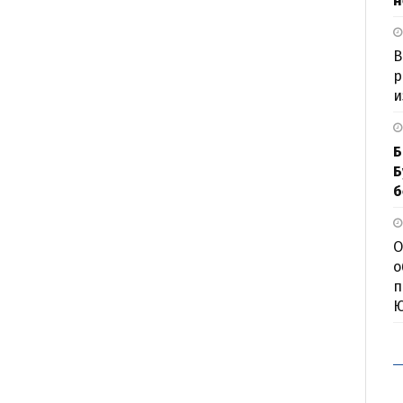
н
В
р
и
Б
Б
б
О
о
п