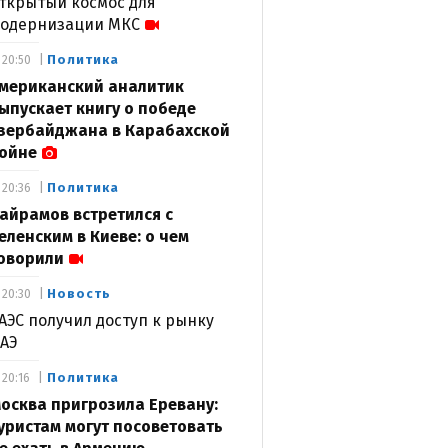
ткрытый космос для
одернизации МКС
Политика
20:50
мериканский аналитик
ыпускает книгу о победе
зербайджана в Карабахской
ойне
Политика
20:36
айрамов встретился с
еленским в Киеве: о чем
оворили
Новость
20:30
АЭС получил доступ к рынку
АЭ
Политика
20:16
осква пригрозила Еревану:
уристам могут посоветовать