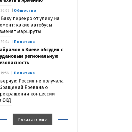
е ехать в Армению
Общество
20:09
 Баку перекроют улицу на
емонт: какие автобусы
зменят маршруты
Политика
20:04
айрамов в Киеве обсудил с
удановым региональную
езопасность
Политика
19:56
верчук: Россия не получала
бращений Еревана о
рекращении концессии
ЮКЖД
Показать еще