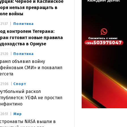
урция: Черное и Каспийское
оря нельзя превращать в
оле войны
Политика
21:37
од контролем Тегерана:
ран готовит новые правила
удоходства в Ормузе
Политика
21:20
рамп объявил войну
фейковым СМИ» и похвалил
егсета
Спорт
21:06
утбольный раскол
глубляется: УЕФА не простил
нфантино
Мир
20:51
стронавты NASA вышли в