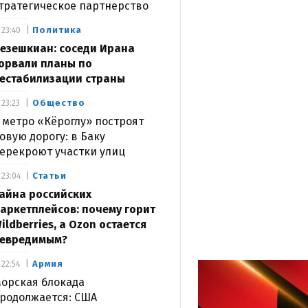
тратегическое партнерство
Политика
23:40
езешкиан: соседи Ирана
орвали планы по
естабилизации страны
Общество
23:23
 метро «Кёроглу» построят
овую дорогу: в Баку
ерекроют участки улиц
Статьи
23:04
айна российских
аркетплейсов: почему горит
ildberries, а Ozon остается
евредимым?
Армия
22:54
орская блокада
родолжается: США