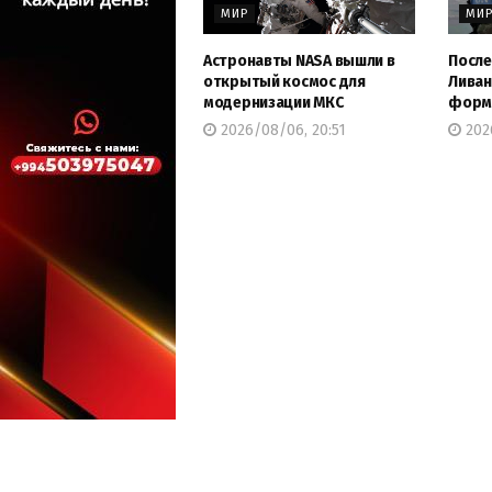
МИР
МИ
Астронавты NASA вышли в
После
открытый космос для
Ливан
модернизации МКС
форму
2026/08/06, 20:51
202