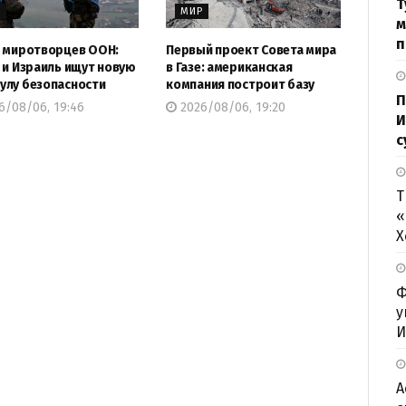
Т
Р
МИР
м
п
 миротворцев ООН:
Первый проект Совета мира
 и Израиль ищут новую
в Газе: американская
лу безопасности
компания построит базу
П
6/08/06, 19:46
2026/08/06, 19:20
И
с
Т
«
Х
Ф
у
И
А