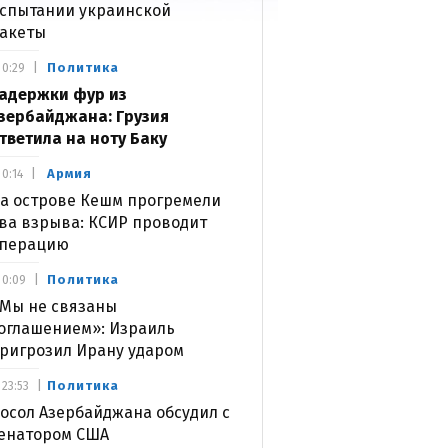
спытании украинской
акеты
Политика
0:29
адержки фур из
зербайджана: Грузия
тветила на ноту Баку
Армия
0:14
а острове Кешм прогремели
ва взрыва: КСИР проводит
перацию
Политика
0:09
Мы не связаны
оглашением»: Израиль
ригрозил Ирану ударом
Политика
23:53
осол Азербайджана обсудил с
енатором США