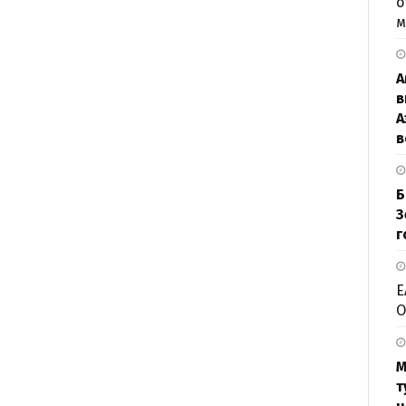
о
м
А
в
А
в
Б
З
г
Е
О
М
т