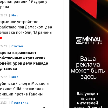
еренаправили 49 судов у
рана
Мир
22:33
зрывное устройство
работало под Дамаском: два
еловека погибли, 13 ранены
Статьи
22:13
вропа выращивает
обственных «троянских
оней»: урок дела Рашада
ултанова
Мир
22:12
убинский след в Москве и
екине: США расширили
анкции против Гаваны
Политика
21:53