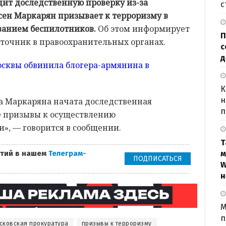
дит доследственную проверку из-за
с
рсен Маркарян призывает к терроризму в
ванием беспилотников.
Об этом информирует
П
сточник в правоохранительных органах.
с
д
сквы обвинила блогера-армянина в
К
н
а Маркаряна начата доследственная
п
е призывы к осуществлению
», — говорится в сообщении.
Т
тий в нашем
Телеграм-
м
ПОДПИСАТЬСЯ
W
н
М
п
сковская прокуратура
призывы к терроризму