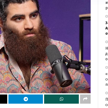
и
р
З
А
о
Н
д
о
«
с
п
П
с