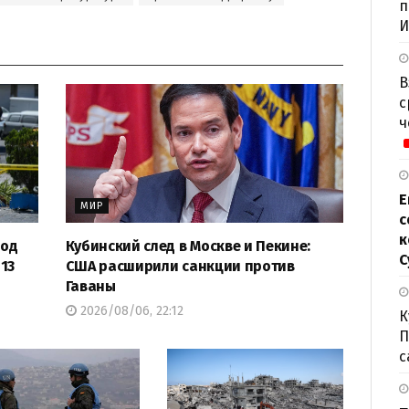
п
И
В
с
ч
Е
МИР
с
к
под
Кубинский след в Москве и Пекине:
С
13
США расширили санкции против
Гаваны
2026/08/06, 22:12
К
П
с