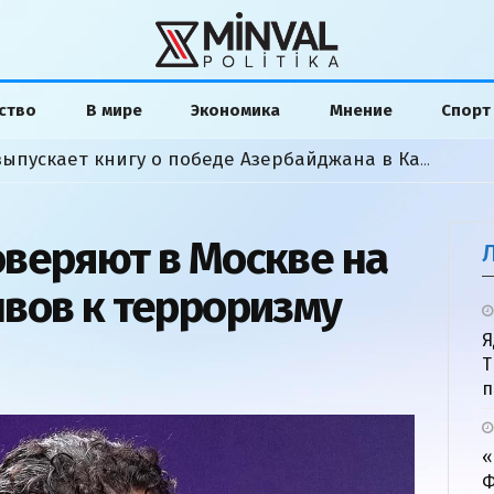
ство
В мире
Экономика
Мнение
Спорт
Американский аналитик выпускает книгу о победе Азербайджана в Карабахской войне
веряют в Москве на
вов к терроризму
Я
Т
п
«
Ф