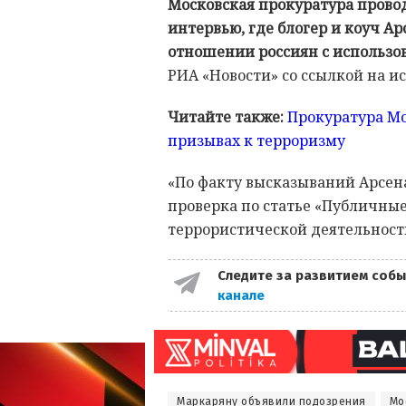
Московская прокуратура прово
интервью, где блогер и коуч А
отношении россиян с использо
РИА «Новости» со ссылкой на и
Читайте также:
Прокуратура Мо
призывах к терроризму
«По факту высказываний Арсен
проверка по статье «Публичны
террористической деятельности
Следите за развитием собы
канале
Маркаряну объявили подозрения
Мо