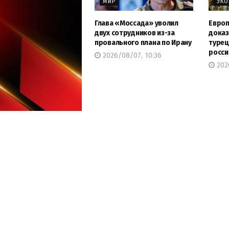
МИР
ЭК
Глава «Моссада» уволил
Европ
двух сотрудников из-за
доказ
провального плана по Ирану
турец
росси
2026/08/07, 10:36
202