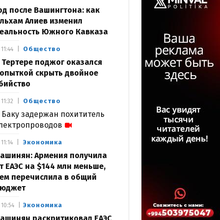
од после Вашингтона: как
льхам Алиев изменил
еальность Южного Кавказа
Общество
11:44
 Тертере поджог оказался
опыткой скрыть двойное
бийство
Общество
11:32
 Баку задержан похититель
лектропроводов
Экономика
11:14
ашинян: Армения получила
т ЕАЭС на $144 млн меньше,
ем перечислила в общий
юджет
Экономика
10:54
ашинян раскритиковал ЕАЭС