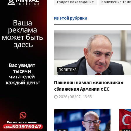
грядет похолодание
понижение тем
Из этой
рубрики
ПОЛИТИКА
Пашинян назвал «виновника»
сближения Армении с ЕС
2026/08/07, 13:35