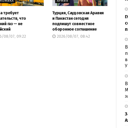
ОНОМИКА
АРМИЯ
а требует
Турция, Саудовская Аравия
Г
ательств, что
и Пакистан сегодня
с
кий газ — не
подпишут совместное
п
йский
оборонное соглашение
6/08/07, 09:22
2026/08/07, 08:42
B
п
в
У
В
М
э
З
А