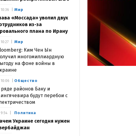
Мир
10:36
лава «Моссада» уволил двух
отрудников из-за
ровального плана по Ирану
Мир
10:27
loomberg: Ким Чен Ын
олучил многомиллиардную
ыгоду на фоне войны в
краине
Общество
10:06
 ряде районов Баку и
ингячевира будут перебои с
лектричеством
Политика
9:54
ачем Украине сегодня нужен
зербайджан