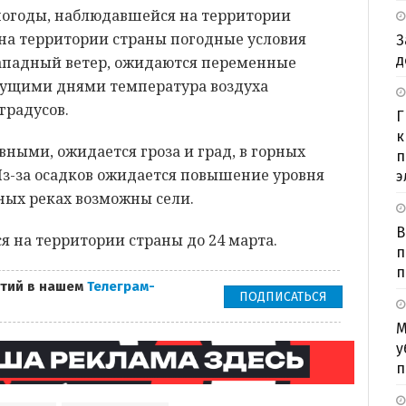
 погоды, наблюдавшейся на территории
а на территории страны погодные условия
З
д
-западный ветер, ожидаются переменные
дущими днями температура воздуха
градусов.
Г
к
ными, ожидается гроза и град, в горных
п
 Из-за осадков ожидается повышение уровня
э
рных реках возможны сели.
В
я на территории страны до 24 марта.
п
п
тий в нашем
Телеграм-
ПОДПИСАТЬСЯ
М
у
п