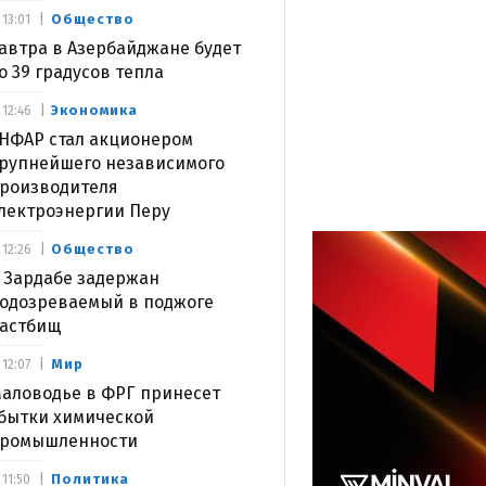
Общество
13:01
автра в Азербайджане будет
о 39 градусов тепла
Экономика
12:46
НФАР стал акционером
рупнейшего независимого
роизводителя
лектроэнергии Перу
Общество
12:26
 Зардабе задержан
одозреваемый в поджоге
астбищ
Мир
12:07
аловодье в ФРГ принесет
бытки химической
ромышленности
Политика
11:50