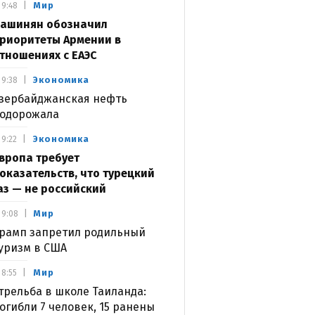
Мир
9:48
ашинян обозначил
риоритеты Армении в
тношениях с ЕАЭС
Экономика
9:38
зербайджанская нефть
одорожала
Экономика
9:22
вропа требует
оказательств, что турецкий
аз — не российский
Мир
9:08
рамп запретил родильный
уризм в США
Мир
8:55
трельба в школе Таиланда:
огибли 7 человек, 15 ранены