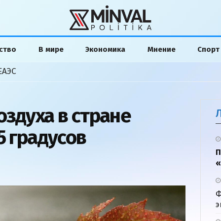
ство
В мире
Экономика
Мнение
Спорт
ЕАЭС
оздуха в стране
5 градусов
П
«
Ф
э