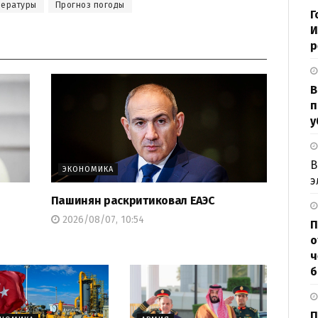
пературы
Прогноз погоды
Г
И
р
В
п
у
В
ЭКОНОМИКА
э
Пашинян раскритиковал ЕАЭС
2026/08/07, 10:54
П
о
ч
б
П