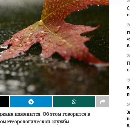
С
в
П
«
А
П
о
В
п
Э
жана изменится. Об этом говорится в
н
ометеорологической службы.
д