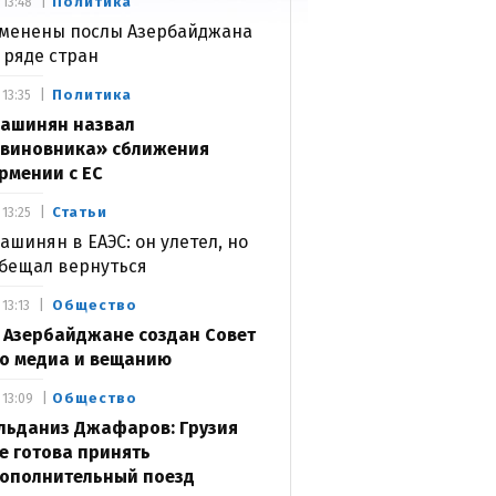
Политика
13:48
менены послы Азербайджана
 ряде стран
Политика
13:35
ашинян назвал
виновника» сближения
рмении с ЕС
Статьи
13:25
ашинян в ЕАЭС: он улетел, но
бещал вернуться
Общество
13:13
 Азербайджане создан Совет
о медиа и вещанию
Общество
13:09
льданиз Джафаров: Грузия
е готова принять
ополнительный поезд