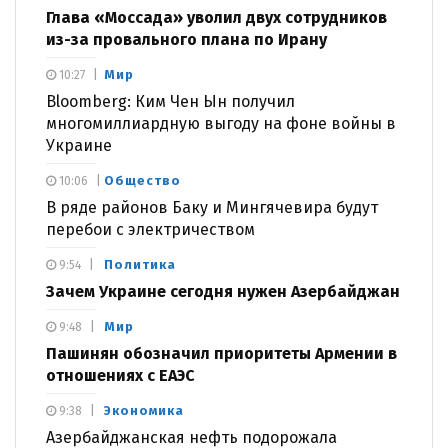
Глава «Моссада» уволил двух сотрудников
из-за провального плана по Ирану
Мир
10:27
Bloomberg: Ким Чен Ын получил
многомиллиардную выгоду на фоне войны в
Украине
Общество
10:06
В ряде районов Баку и Мингячевира будут
перебои с электричеством
Политика
9:54
Зачем Украине сегодня нужен Азербайджан
Мир
9:48
Пашинян обозначил приоритеты Армении в
отношениях с ЕАЭС
Экономика
9:38
Азербайджанская нефть подорожала