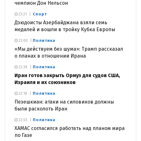
чемпион Дон Нельсон
Спорт
23:21
Дзюдоисты Азербайджана взяли семь
медалей и вошли в тройку Кубка Европы
Политика
23:00
«Мы действуем без шума»: Трамп рассказал
о планах в отношении Ирана
Политика
22:38
Иран готов закрыть Ормуз для судов США,
Израиля и их союзников
Политика
22:18
Пезешкиан: атаки на силовиков должны
были расколоть Иран
Политика
22:03
ХАМАС согласился работать над планом мира
по Газе