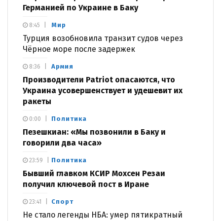
Германией по Украине в Баку
Мир
8:45
Турция возобновила транзит судов через
Чёрное море после задержек
Армия
8:36
Производители Patriot опасаются, что
Украина усовершенствует и удешевит их
ракеты
Политика
0:00
Пезешкиан: «Мы позвонили в Баку и
говорили два часа»
Политика
23:59
Бывший главком КСИР Мохсен Резаи
получил ключевой пост в Иране
Спорт
23:41
Не стало легенды НБА: умер пятикратный