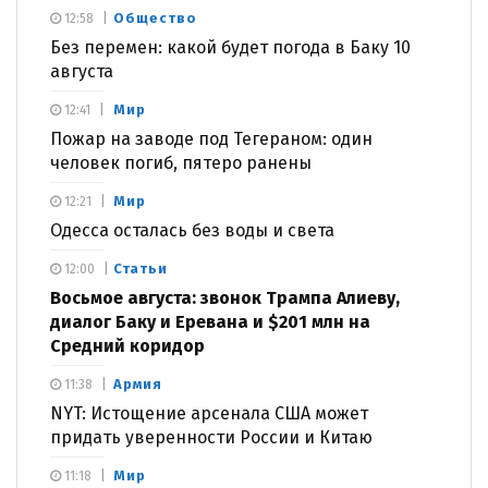
Общество
12:58
Без перемен: какой будет погода в Баку 10
августа
Мир
12:41
Пожар на заводе под Тегераном: один
человек погиб, пятеро ранены
Мир
12:21
Одесса осталась без воды и света
Статьи
12:00
Восьмое августа: звонок Трампа Алиеву,
диалог Баку и Еревана и $201 млн на
Средний коридор
Армия
11:38
NYT: Истощение арсенала США может
придать уверенности России и Китаю
Мир
11:18