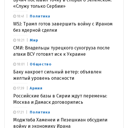
«Служу только Сербии»
Политика
18:41
WSJ: Трамп готов завершить войну с Ираном
без ядерной сделки
Мир
18:21
СМИ: Владельцы турецкого сухогруза после
атаки ВСУ готовят иск к Украине
Общество
18:01
Баку накроет сильный ветер: объявлен
желтый уровень опасности
Армия
17:39
Российские базы в Сирии ждут перемены:
Москва и Дамаск договорились
Политика
17:21
Моджтаба Хаменеи и Пезешкиан обсудили
войну и экономику Ирана