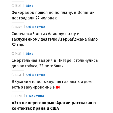
Мир
15:21
Фейерверк пошел не по плану: в Испании
пострадали 27 человек
Общество
14:59
Скончался Чингиз Алиоглу: поэту и
заслуженному деятелю Азербайджана было
82 года
Мир
14:21
Смертельная авария в Нигере: столкнулись
два автобуса, 22 погибших
Общество
13:41
В Сумгайыте вспыхнул пятиэтажный дом:
есть эвакуированные
Политика
13:20
«Это не переговоры»: Арагчи рассказал о
контактах Ирана и США