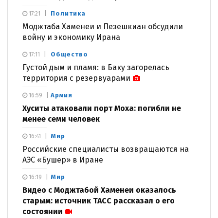
Политика
17:21
Моджтаба Хаменеи и Пезешкиан обсудили
войну и экономику Ирана
Общество
17:11
Густой дым и пламя: в Баку загорелась
территория с резервуарами
Армия
16:59
Хуситы атаковали порт Моха: погибли не
менее семи человек
Мир
16:41
Российские специалисты возвращаются на
АЭС «Бушер» в Иране
Мир
16:19
Видео с Моджтабой Хаменеи оказалось
старым: источник ТАСС рассказал о его
состоянии