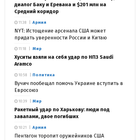
диалог Баку и Еревана и $201 млн на
Средний коридор
Армия
11:38
NYT: Истощение арсенала США может
придать уверенности России и Китаю
Мир
11:18
Хуситы взяли на себя удар по НПЗ Saudi
Aramco
Политика
10:58
Вучич пообещал помочь Украине вступить в
Евросоюз
Мир
10:39
Ракетный удар по Харькову: люди под
завалами, двое погибших
Армия
10:21
Пентагон торопит оружейников США