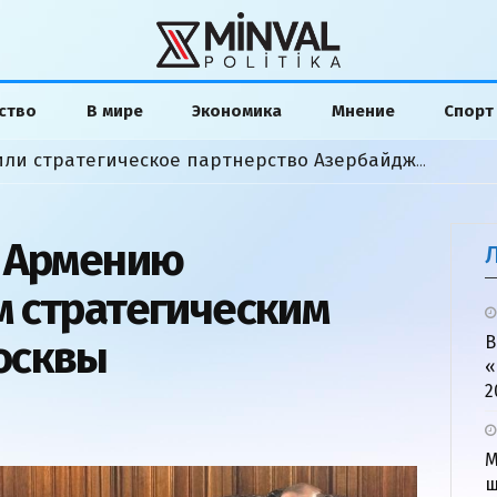
ство
В мире
Экономика
Мнение
Спорт
Байрамов и Сибига обсудили стратегическое партнерство Азербайджана и Украины
л Армению
 стратегическим
осквы
В
«
2
М
ш