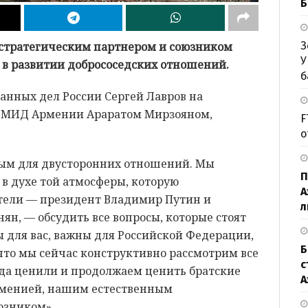
Б
З
 стратегическим партнером и союзником
У
 в развитии добрососедских отношений.
б
анных дел России Сергей Лавров на
й МИД Армении Араратом Мирзояном,
F
о
ым для двусторонних отношений. Мы
П
 в духе той атмосферы, которую
А
ели — президент Владимир Путин и
л
н, — обсудить все вопросы, которые стоят
ы для вас, важны для Российской Федерации,
Б
 что мы сейчас конструктивно рассмотрим все
с
да ценили и продолжаем ценить братские
А
рменией, нашим естественным
юзником».