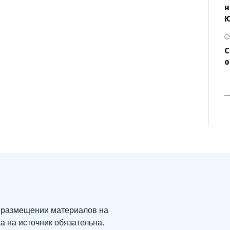
н
С
о
ри размещении материалов на
а на источник обязательна.