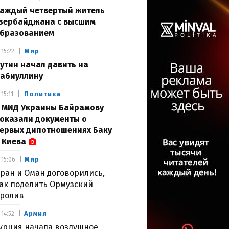
аждый четвертый житель
зербайджана с высшим
бразованием
Мир
15:22
утин начал давить на
абиуллину
Политика
15:11
 МИД Украины Байрамову
оказали документы о
ервых дипотношениях Баку
 Киева
Мир
15:06
ран и Оман договорились,
ак поделить Ормузский
ролив
Армия
14:52
урция начала воздушное