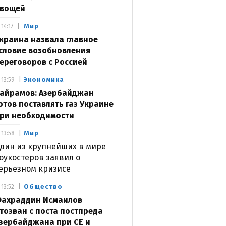
вощей
Мир
14:17
краина назвала главное
словие возобновления
ереговоров с Россией
Экономика
13:59
айрамов: Азербайджан
отов поставлять газ Украине
ри необходимости
Мир
13:58
дин из крупнейших в мире
оукостеров заявил о
ерьезном кризисе
Общество
13:52
ахраддин Исмаилов
тозван с поста постпреда
зербайджана при СЕ и