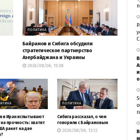
п
Р
ПОЛИТИКА
у
Байрамов и Сибига обсудили
стратегическое партнерство
Азербайджана и Украины
В
А
2026/08/06, 15:38
и
о
S
ИТИКА
ПОЛИТИКА
о
г
я и Иран испытывают
Сибига рассказал, о чем
 на прочность: хватит
говорили с Байрамовым
США ракет на две
2026/08/06, 13:12
В
ы?
м