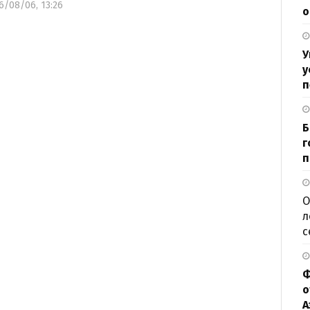
6/08/06, 13:26
о
У
у
п
Б
г
п
О
л
с
Ф
о
А