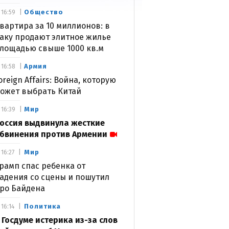
Общество
16:59
вартира за 10 миллионов: в
аку продают элитное жилье
лощадью свыше 1000 кв.м
Армия
16:58
oreign Affairs: Война, которую
ожет выбрать Китай
Мир
16:39
оссия выдвинула жесткие
бвинения против Армении
Мир
16:27
рамп спас ребенка от
адения со сцены и пошутил
ро Байдена
Политика
16:14
 Госдуме истерика из-за слов