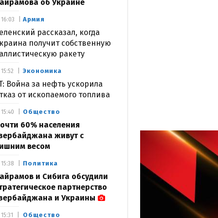
айрамова об Украине
Армия
16:03
еленский рассказал, когда
краина получит собственную
аллистическую ракету
Экономика
15:52
T: Война за нефть ускорила
тказ от ископаемого топлива
Общество
15:40
очти 60% населения
зербайджана живут с
ишним весом
Политика
15:38
айрамов и Сибига обсудили
тратегическое партнерство
зербайджана и Украины
Общество
15:31