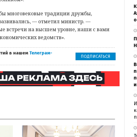
К
А
обы многовековые традиции дружбы,
о
развивались, — отметил министр. —
ые встречи на высшем уровне, наши с вами
экономических ведомств».
П
Н
тий в нашем
Телеграм-
ПОДПИСАТЬСЯ
В
п
п
и
И
к
п
Т