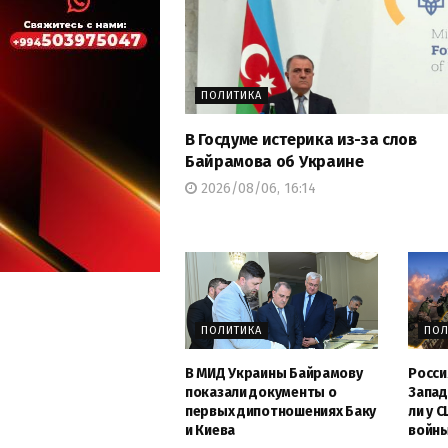
ПОЛИТИКА
В Госдуме истерика из-за слов
Байрамова об Украине
2026/08/06, 16:14
ПОЛИТИКА
ПОЛ
В МИД Украины Байрамову
Росси
показали документы о
Запад
первых дипотношениях Баку
ли у 
и Киева
войн