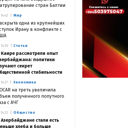
атрулирование стран Балтии
Мир
14:42
аскрыта одна из крупнейших
ступок Ирану в конфликте с
США
Статьи
14:30
 Каире рассмотрели опыт
зербайджана: политики
зучают секрет
бщественной стабильности
Экономика
14:27
OCAR на треть увеличила
бъем полученного попутного
аза с АЧГ
Общество
14:22
 Азербайджане стали есть
еньше хлеба и больше