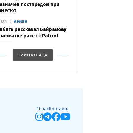
азначен постпредом при
ЮНЕСКО
Армия
13:41
ибига рассказал Байрамову
 нехватке ракет к Patriot
Показать еще
О нас
Контакты