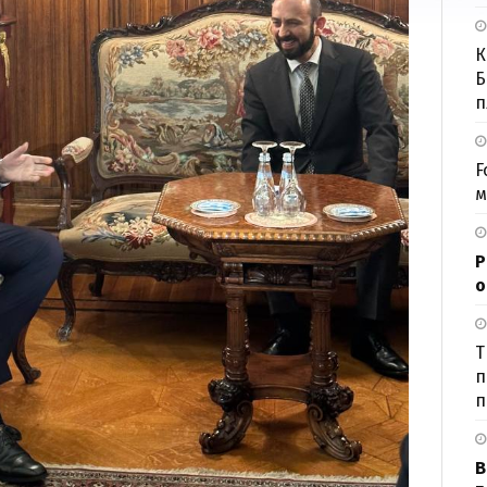
К
Б
п
F
м
Р
о
Т
п
п
В