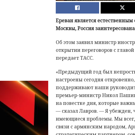
Ереван является естественным
Москвы, Россия заинтересована
Об этом заявил министр иностр
открытии переговоров с главо
передает ТАСС.
«Предыдущий год был непрост
настроены сегодня откровенно,
поддерживают наши руководит
премьер-министр Никол Пашиня
на повестке дня, которые важн
— сказал Лавров. — Я убежден,
имеющиеся проблемы. Мы всег
связи с армянским народом, А
стратегическим партнером, со