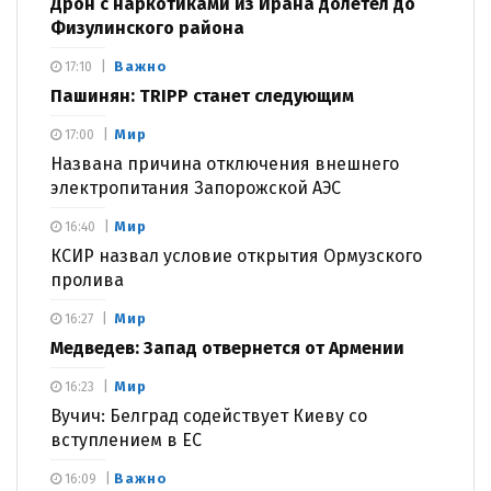
Дрон с наркотиками из Ирана долетел до
Физулинского района
Важно
17:10
Пашинян: TRIPP станет следующим
Мир
17:00
Названа причина отключения внешнего
электропитания Запорожской АЭС
Мир
16:40
КСИР назвал условие открытия Ормузского
пролива
Мир
16:27
Медведев: Запад отвернется от Армении
Мир
16:23
Вучич: Белград содействует Киеву со
вступлением в ЕС
Важно
16:09