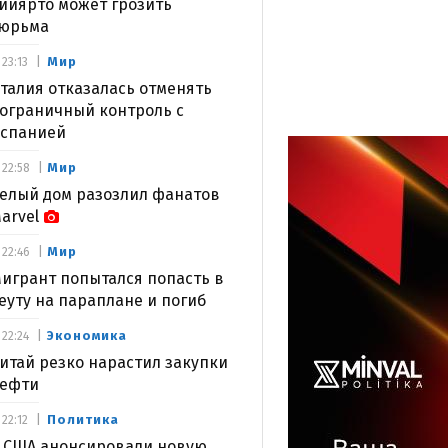
ийярто может грозить
юрьма
Мир
23:13
талия отказалась отменять
ограничный контроль с
спанией
Мир
22:58
елый дом разозлил фанатов
arvel
Мир
22:46
игрант попытался попасть в
еуту на параплане и погиб
Экономика
22:24
итай резко нарастил закупки
ефти
Политика
22:12
 США анонсировали новую