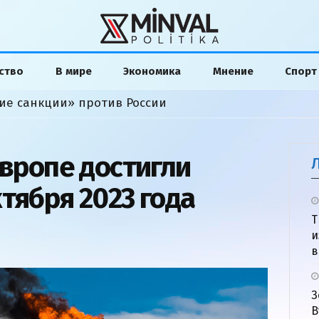
ство
В мире
Экономика
Мнение
Спорт
ие санкции» против России
Европе достигли
тября 2023 года
Т
и
в
З
В