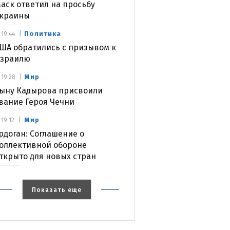
аск ответил на просьбу
краины
Политика
19:44
ША обратились с призывом к
зраилю
Мир
19:28
ыну Кадырова присвоили
вание Героя Чечни
Мир
19:12
рдоган: Соглашение о
оллективной обороне
ткрыто для новых стран
Показать еще