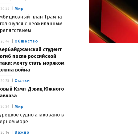
Мир
20:59
мбициозный план Трампа
толкнулся с неожиданным
репятствием
Общество
20:44
зербайджанский студент
огиб после российской
таки: мечту стать моряком
ожгла война
Статьи
20:25
овый Кэмп-Дэвид Южного
авказа
Мир
20:24
урецкое судно атаковано в
ерном море
Важно
20:14