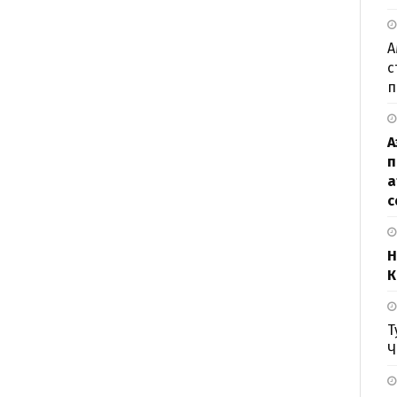
А
с
п
А
п
а
с
Н
К
Т
Ч