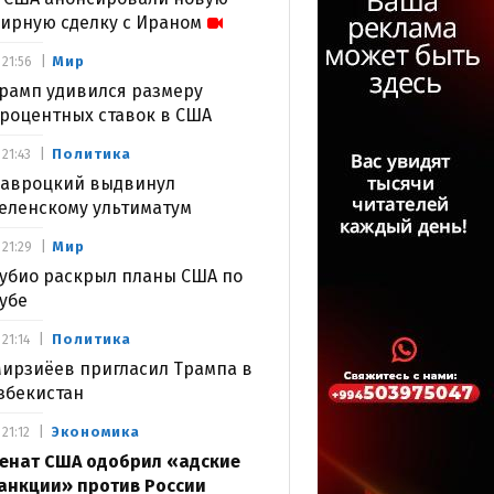
ирную сделку с Ираном
Мир
21:56
рамп удивился размеру
роцентных ставок в США
Политика
21:43
авроцкий выдвинул
еленскому ультиматум
Мир
21:29
убио раскрыл планы США по
убе
Политика
21:14
ирзиёев пригласил Трампа в
збекистан
Экономика
21:12
енат США одобрил «адские
анкции» против России