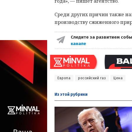
года», — пишет агентство.
Среди других причин также наз
производству сжиженного приро
Следите за развитием собы
канале
Европа
российский газ
Цена
Из этой
рубрики