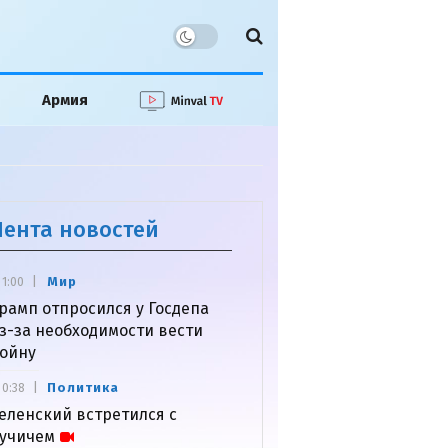
Армия
Лента новостей
Мир
1:00
рамп отпросился у Госдепа
з-за необходимости вести
ойну
Политика
0:38
еленский встретился с
учичем