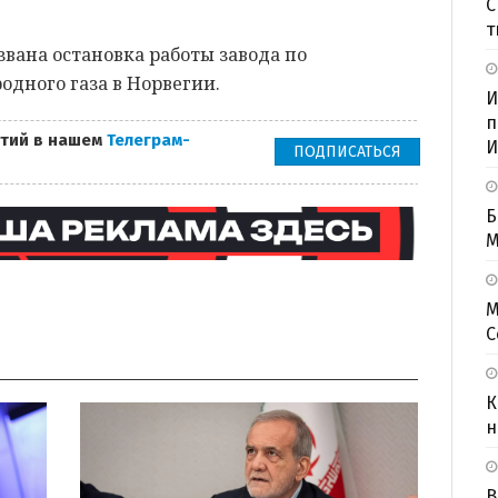
С
т
вана остановка работы завода по
дного газа в Норвегии.
И
п
тий в нашем
Телеграм-
И
ПОДПИСАТЬСЯ
Б
M
М
С
К
н
В