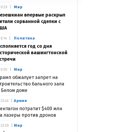
Мир
0:29
езешкиан впервые раскрыл
етали сорванной сделки с
США
Политика
0:14
сполняется год со дня
сторической вашингтонской
стречи
Мир
0:02
рамп обжалует запрет на
троительство бального зала
 Белом доме
Армия
23:43
ентагон потратит $400 млн
а лазеры против дронов
Мир
23:30