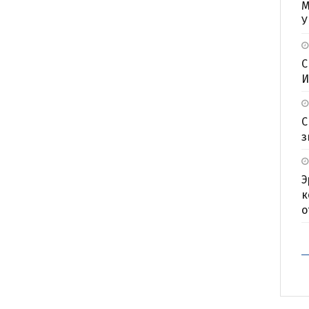
М
У
С
И
С
з
Э
к
о