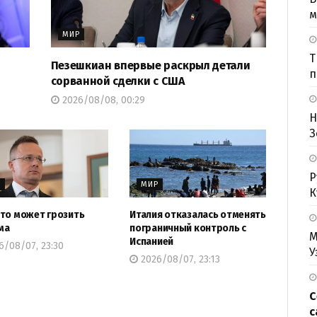
м
МИР
Т
Пезешкиан впервые раскрыл детали
п
сорванной сделки с США
2026/08/08, 00:29
Н
З
Р
Р
МИР
К
то может грозить
Италия отказалась отменять
ма
пограничный контроль с
М
Испанией
/08/07, 23:30
У
2026/08/07, 23:13
С
с