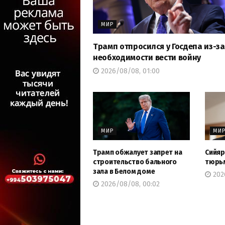
МИР
Трамп отпросился у Госдепа из-за
необходимости вести войну
2026/08/08, 01:00
МИР
МИ
Трамп обжалует запрет на
Сийяр
строительство бального
тюрь
зала в Белом доме
2026
2026/08/08, 00:02