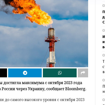
П
д
И
и
в
Т
с
в
ы достигла максимума с октября 2023 года
П
 России через Украину, сообщает Bloomberg.
н
и до самого высокого уровня с октября 2023