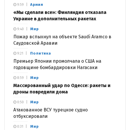
Армия
9:59
«Мы сделали все»: Финляндия отказала
Украине в дополнительных ракетах
Мир
9:40
Пожар вспыхнул на объекте Saudi Aramco в
Саудовской Аравии
Политика
9:21
Премьер Японии промолчала о США на
годовщине бомбардировки Нагасаки
Мир
8:59
Массированный удар по Одессе: ракеты и
дроны повредили дома
Мир
0:50
Атакованное ВСУ турецкое судно
отбуксировали
Мир
0:31