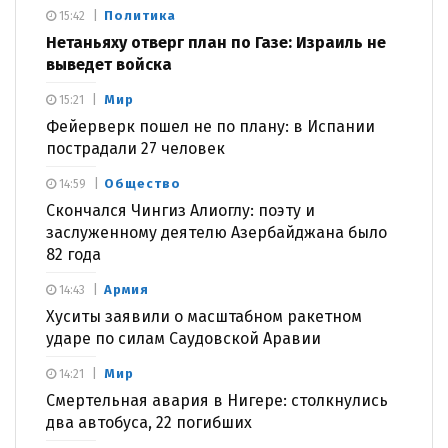
Политика
15:42
Нетаньяху отверг план по Газе: Израиль не
выведет войска
Мир
15:21
Фейерверк пошел не по плану: в Испании
пострадали 27 человек
Общество
14:59
Скончался Чингиз Алиоглу: поэту и
заслуженному деятелю Азербайджана было
82 года
Армия
14:43
Хуситы заявили о масштабном ракетном
ударе по силам Саудовской Аравии
Мир
14:21
Смертельная авария в Нигере: столкнулись
два автобуса, 22 погибших