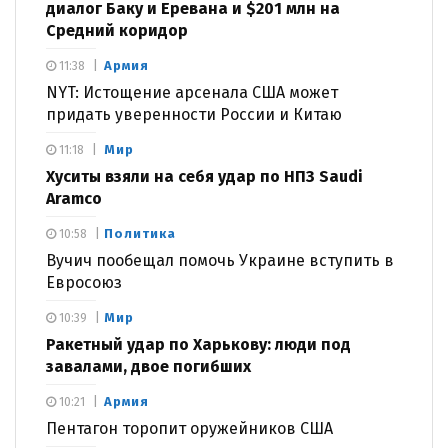
диалог Баку и Еревана и $201 млн на
Средний коридор
Армия
11:38
NYT: Истощение арсенала США может
придать уверенности России и Китаю
Мир
11:18
Хуситы взяли на себя удар по НПЗ Saudi
Aramco
Политика
10:58
Вучич пообещал помочь Украине вступить в
Евросоюз
Мир
10:39
Ракетный удар по Харькову: люди под
завалами, двое погибших
Армия
10:21
Пентагон торопит оружейников США