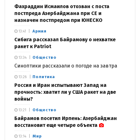
Фахраддин Исмаилов отозван с поста
постпреда Азербайджана при СЕ и
назначен постпредом при ЮНЕСКО
Армия
13:41
Сибига рассказал Байрамову о нехватке
ракет к Patriot
Общество
13:34
Синоптики рассказали о погоде на завтра
Политика
13:26
Россия и Иран испытывают Запад на
прочность: хватит ли у США ракет на две
войны?
Общество
13:21
Байрамов посетил Ирпень: Азербайджан
восстановит еще четыре объекта
Мир
13:14