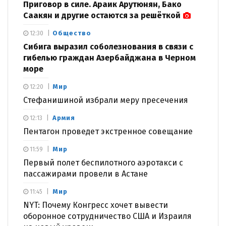
Приговор в силе. Араик Арутюнян, Бако
Саакян и другие остаются за решёткой
Общество
12:30
Сибига выразил соболезнования в связи с
гибелью граждан Азербайджана в Черном
море
Мир
12:20
Стефанишиной избрали меру пресечения
Армия
12:13
Пентагон проведет экстренное совещание
Мир
11:59
Первый полет беспилотного аэротакси с
пассажирами провели в Астане
Мир
11:45
NYT: Почему Конгресс хочет вывести
оборонное сотрудничество США и Израиля