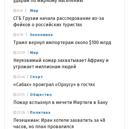
ударам по мирному населению
Мир
0:41
СГБ Грузии начала расследование из-за
фейков о российских туристах
Экономика
0:19
Трамп вернул импортерам около $100 млрд
Мир
23:59
Неуязвимый комар захватывает Африку и
угрожает миллионам людей
Спорт
23:44
«Сабах» проиграл «Орхусу» в гостях
Общество
23:31
Пожар вспыхнул в мечети Миртаги в Баку
Политика
23:26
Пезешкиан: Иран хотели захватить за 48
часов, но план провалился