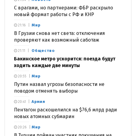
С врагами, но партнерами: ФБР раскрыло
новый формат работы с РФ и КНР
Мир
21:16
В Грузии снова нет света: отключения
проверяют как возможный саботаж
Общество
21:11
Бакинское метро ускорится: поезда будут
ходить каждые две минуты
Мир
20:55
Путин назвал угрозы безопасности не
поводом отменять выборы
Армия
20:41
Пентагон раскошелился на $76,6 млрд ради
новых атомных субмарин
Мир
20:26
В Турции пойман участник покушения на