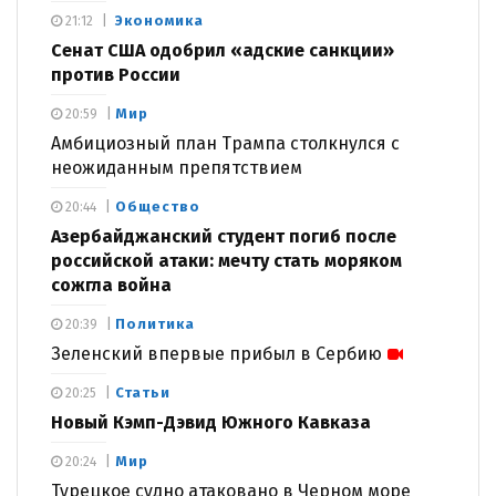
Экономика
21:12
Сенат США одобрил «адские санкции»
против России
Мир
20:59
Амбициозный план Трампа столкнулся с
неожиданным препятствием
Общество
20:44
Азербайджанский студент погиб после
российской атаки: мечту стать моряком
сожгла война
Политика
20:39
Зеленский впервые прибыл в Сербию
Статьи
20:25
Новый Кэмп-Дэвид Южного Кавказа
Мир
20:24
Турецкое судно атаковано в Черном море