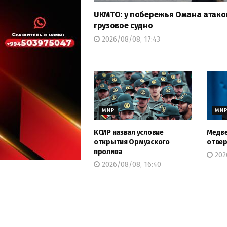
UKMTO: у побережья Омана атак
грузовое судно
2026/08/08, 17:43
МИР
МИ
КСИР назвал условие
Медве
открытия Ормузского
отвер
пролива
202
2026/08/08, 16:40