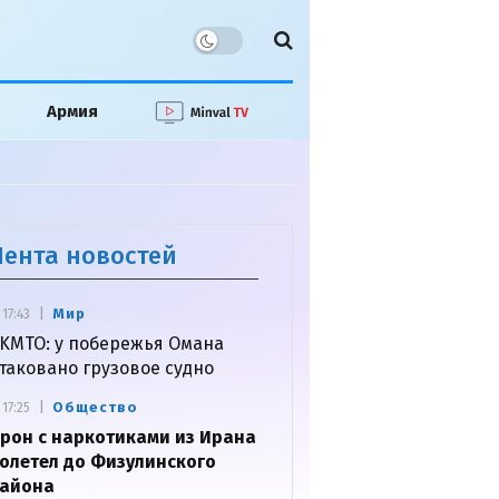
Армия
Лента новостей
Мир
17:43
KMTO: у побережья Омана
таковано грузовое судно
Общество
17:25
рон с наркотиками из Ирана
олетел до Физулинского
айона