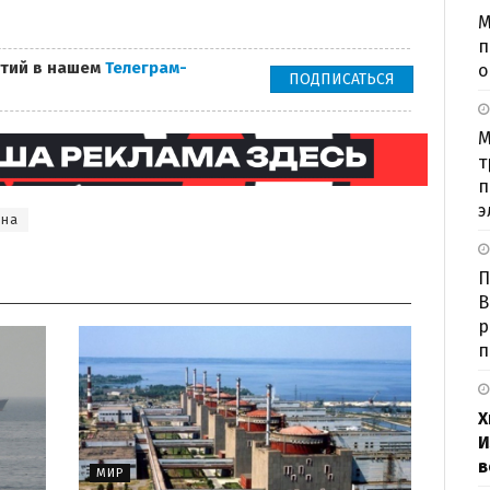
М
п
тий в нашем
Телеграм-
о
ПОДПИСАТЬСЯ
М
т
п
э
ина
П
В
р
п
Х
И
в
МИР