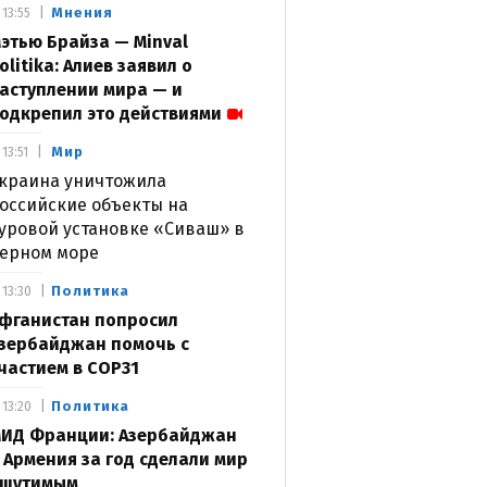
Мнения
13:55
этью Брайза — Minval
olitika: Алиев заявил о
аступлении мира — и
одкрепил это действиями
Мир
13:51
краина уничтожила
оссийские объекты на
уровой установке «Сиваш» в
ерном море
Политика
13:30
фганистан попросил
зербайджан помочь с
частием в COP31
Политика
13:20
ИД Франции: Азербайджан
 Армения за год сделали мир
щутимым