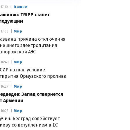
Важно
17:10
ашинян: TRIPP станет
ледующим
Мир
17:00
азвана причина отключения
нешнего электропитания
апорожской АЭС
Мир
16:40
СИР назвал условие
ткрытия Ормузского пролива
Мир
16:27
едведев: Запад отвернется
т Армении
Мир
16:23
учич: Белград содействует
иеву со вступлением в ЕС