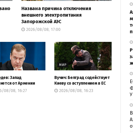
овано
Названа причина отключения
А
внешнего электропитания
м
Запорожской АЭС
т
2026/08/08, 17:00
п
Р
з
ж
Р
МИР
дев: Запад
Вучич: Белград содействует
Е
нется от Армении
Киеву со вступлением в ЕС
Ф
6/08/08, 16:27
2026/08/08, 16:23
У
В
А
о