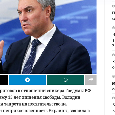
П
с
Н
в
З
К
о
М
о
приговор в отношении спикера Госдумы РФ
ему 15 лет лишения свободы. Володин
 запрета на посягательство на
В
и неприкосновенность Украины, заявила в
К