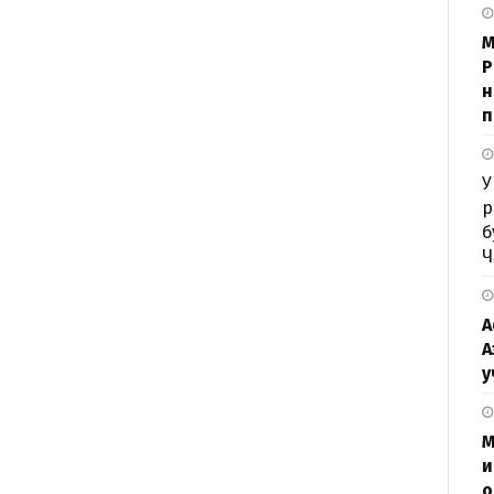
М
P
н
п
У
р
б
Ч
А
А
у
М
и
о