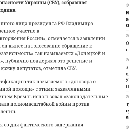
зопасности Украины (СБУ), собравшая
лодина.
И
з
енного лица президента РФ Владимира
О
енное участие в
вторжения России», отмечается в заявлении
О
а он вынес на голосование обращение к
с
независимость» так называемых «Донецкой и
», публично поддержал это решение и
З
ержку депутатов, отметила СБУ.
е
У
тификацию так называемого «договора о
П
имной помощи» с этими захваченными
йшем Кремль использовал «законодательные
чала полномасштабной войны против
Т
с
влении.
а
я со дня фактического задержания