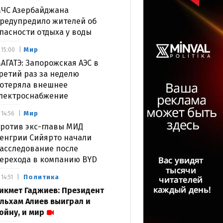
ЧС Азербайджана
редупредило жителей об
пасности отдыха у воды
Мир
15:00
АГАТЭ: Запорожская АЭС в
ретий раз за неделю
отеряла внешнее
лектроснабжение
Мир
14:56
ротив экс-главы МИД
енгрии Сийярто начали
асследование после
ерехода в компанию BYD
Политика
14:51
икмет Гаджиев: Президент
льхам Алиев выиграл и
ойну, и мир