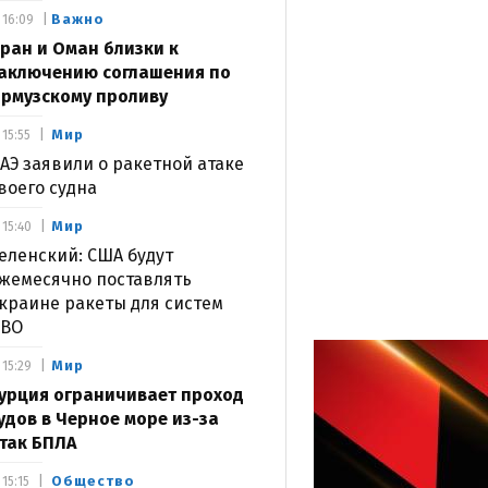
Важно
16:09
ран и Оман близки к
аключению соглашения по
рмузскому проливу
Мир
15:55
АЭ заявили о ракетной атаке
воего судна
Мир
15:40
еленский: США будут
жемесячно поставлять
краине ракеты для систем
ВО
Мир
15:29
урция ограничивает проход
удов в Черное море из-за
так БПЛА
Общество
15:15