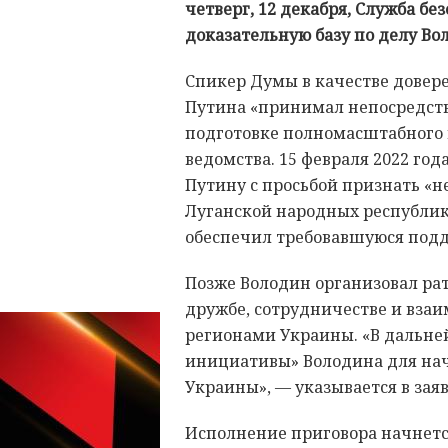
четверг, 12 декабря, Служба бе
доказательную базу по делу Во
Спикер Думы в качестве довер
Путина «принимал непосредств
подготовке полномасштабного 
ведомства. 15 февраля 2022 год
Путину с просьбой признать «
Луганской народных республик
обеспечил требовавшуюся подд
Позже Володин организовал ра
дружбе, сотрудничестве и вза
регионами Украины. «В дальне
инициативы» Володина для на
Украины», — указывается в зая
Исполнение приговора начнетс