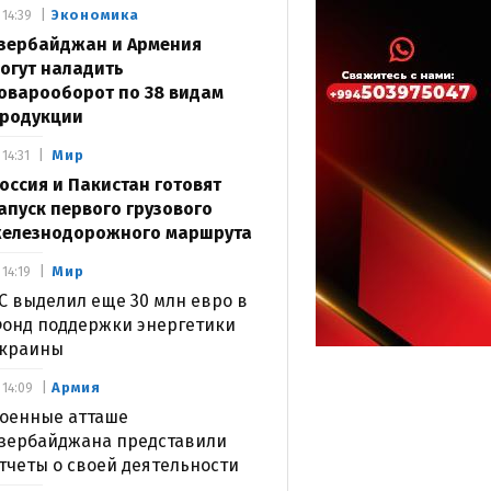
Экономика
14:39
зербайджан и Армения
огут наладить
оварооборот по 38 видам
родукции
Мир
14:31
оссия и Пакистан готовят
апуск первого грузового
елезнодорожного маршрута
Мир
14:19
С выделил еще 30 млн евро в
онд поддержки энергетики
краины
Армия
14:09
оенные атташе
зербайджана представили
тчеты о своей деятельности