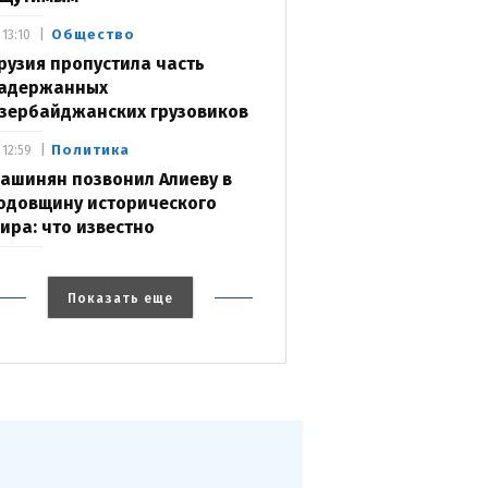
Общество
13:10
рузия пропустила часть
адержанных
зербайджанских грузовиков
Политика
12:59
ашинян позвонил Алиеву в
одовщину исторического
ира: что известно
Показать еще