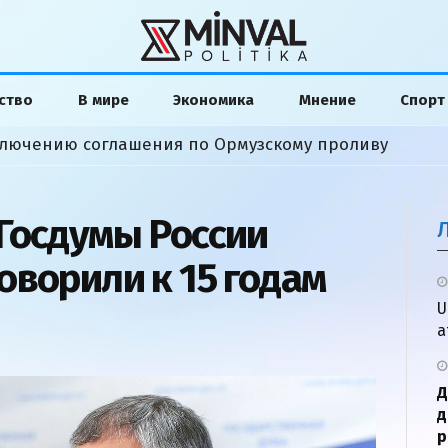
ство
В мире
Экономика
Мнение
Спорт
ключению соглашения по Ормузскому проливу
Госдумы России
оворили к 15 годам
U
а
Д
д
р