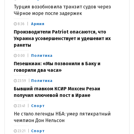
Турция возобновила транзит судов через
Чёрное море после задержек
Армия
8:36
Производители Patriot опасаются, что
Украина усовершенствует и удешевит их
ракеты
Политика
0:00
Пезешкиан: «Мы позвонили в Баку и
говорили два часа»
Политика
23:59
Бывший главком КСИР Мохсен Резаи
получил ключевой пост в Иране
Спорт
23:41
Не стало легенды НБА: умер пятикратный
чемпион Дон Нельсон
Спорт
23:21