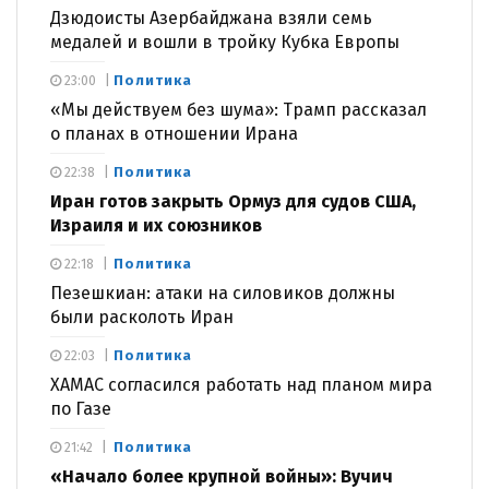
Дзюдоисты Азербайджана взяли семь
медалей и вошли в тройку Кубка Европы
Политика
23:00
«Мы действуем без шума»: Трамп рассказал
о планах в отношении Ирана
Политика
22:38
Иран готов закрыть Ормуз для судов США,
Израиля и их союзников
Политика
22:18
Пезешкиан: атаки на силовиков должны
были расколоть Иран
Политика
22:03
ХАМАС согласился работать над планом мира
по Газе
Политика
21:42
«Начало более крупной войны»: Вучич