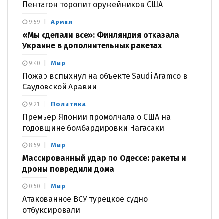
Пентагон торопит оружейников США
Армия
9:59
«Мы сделали все»: Финляндия отказала
Украине в дополнительных ракетах
Мир
9:40
Пожар вспыхнул на объекте Saudi Aramco в
Саудовской Аравии
Политика
9:21
Премьер Японии промолчала о США на
годовщине бомбардировки Нагасаки
Мир
8:59
Массированный удар по Одессе: ракеты и
дроны повредили дома
Мир
0:50
Атакованное ВСУ турецкое судно
отбуксировали