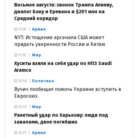
Восьмое августа: звонок Трампа Алиеву,
диалог Баку и Еревана и $201 млн на
Средний коридор
Армия
11:38
NYT: Истощение арсенала США может
придать уверенности России и Китаю
Мир
11:18
Хуситы взяли на себя удар по НПЗ Saudi
Aramco
Политика
10:58
Вучич пообещал помочь Украине вступить в
Евросоюз
Мир
10:39
Ракетный удар по Харькову: люди под
завалами, двое погибших
Армия
10:21