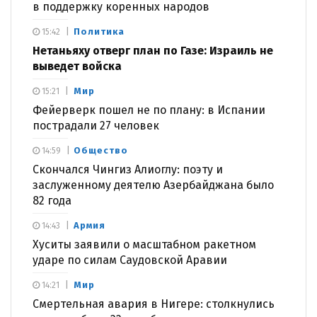
в поддержку коренных народов
Политика
15:42
Нетаньяху отверг план по Газе: Израиль не
выведет войска
Мир
15:21
Фейерверк пошел не по плану: в Испании
пострадали 27 человек
Общество
14:59
Скончался Чингиз Алиоглу: поэту и
заслуженному деятелю Азербайджана было
82 года
Армия
14:43
Хуситы заявили о масштабном ракетном
ударе по силам Саудовской Аравии
Мир
14:21
Смертельная авария в Нигере: столкнулись