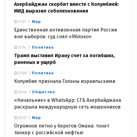
Азербайджан скорбит вместе с Колумбией:
МИД выразил соболезнования
Мир
21:31
Единственная антивоенная партия России
вне выборов: суд снял «Яблоко»
Политика
21:14
Трамп выставил Ирану счет за погибших,
раненых и ущерб
Политика
21:00
Колумбия признала Голаны израильскими
Общество
20:44
«Начальник» в WhatsApp: СГБ Азербайджана
раскрыла международную сеть мошенников
Мир
20:31
Огромное пятно у берегов Омана: тонет
танкер с российской нефтью