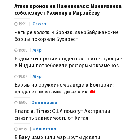
Атака дронов на Нижнекамск: Минниханов
соболезнует Рахмону и Мирзиёеву
Спорт
19:21
Четыре золота и бронза: азербайджанские
борцы покорили Бухарест
Мир
19:08
Водометы против студентов: протестующие
в Индии потребовали реформы экзаменов
Мир
19:07
Взрыв на оружейном заводе в Болгарии:
владелец исключил диверсию
Экономика
18:54
Financial Times: США помогут Австралии
снизить зависимость от Китая
Общество
18:39
В Баку изменили маршруты девяти