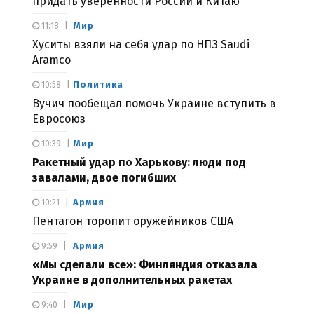
придать уверенности России и Китаю
Мир
11:18
Хуситы взяли на себя удар по НПЗ Saudi
Aramco
Политика
10:58
Вучич пообещал помочь Украине вступить в
Евросоюз
Мир
10:39
Ракетный удар по Харькову: люди под
завалами, двое погибших
Армия
10:21
Пентагон торопит оружейников США
Армия
9:59
«Мы сделали все»: Финляндия отказала
Украине в дополнительных ракетах
Мир
9:40