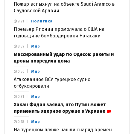
Пожар вспыхнул на объекте Saudi Aramco в
Саудовской Аравии
Политика
9:21
Премьер Японии промолчала о США на
годовщине бомбардировки Нагасаки
Мир
8:59
Массированный удар по Одессе: ракеты и
дроны повредили дома
Мир
0:50
Атакованное ВСУ турецкое судно
отбуксировали
Мир
0:31
Хакан Фидан заявил, что Путин может
применить ядерное оружие в Украине
Мир
0:18
На турецком пляже нашли снаряд времен