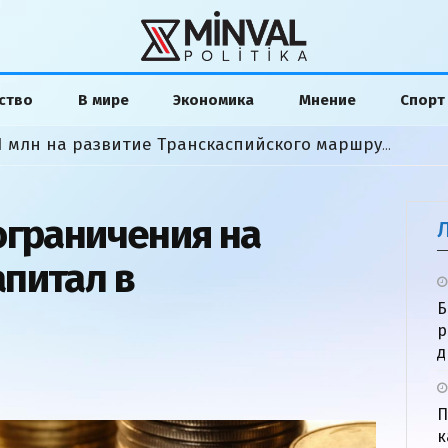
ство
В мире
Экономика
Мнение
Спорт
Рубио: США выделили $201 млн на развитие Транскаспийского маршрута
ограничения на
питал в
Б
р
д
П
к