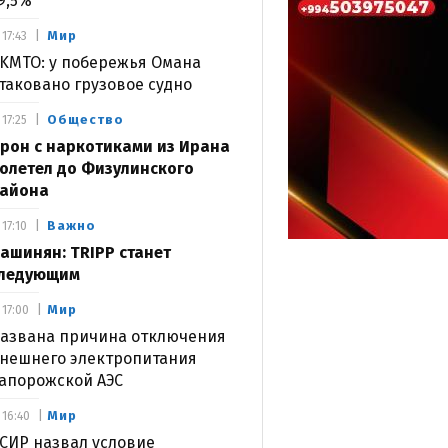
9,5%
Мир
17:43
KMTO: у побережья Омана
таковано грузовое судно
Общество
17:25
рон с наркотиками из Ирана
олетел до Физулинского
айона
Важно
17:10
ашинян: TRIPP станет
ледующим
Мир
17:00
азвана причина отключения
нешнего электропитания
апорожской АЭС
Мир
16:40
СИР назвал условие