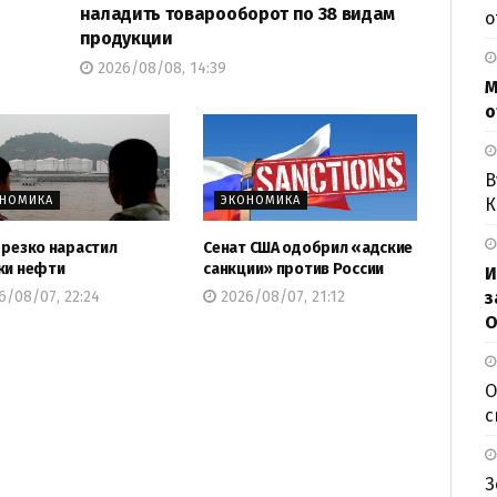
наладить товарооборот по 38 видам
о
продукции
2026/08/08, 14:39
М
о
В
ОНОМИКА
ЭКОНОМИКА
К
 резко нарастил
Сенат США одобрил «адские
ки нефти
санкции» против России
И
з
/08/07, 22:24
2026/08/07, 21:12
О
О
с
З