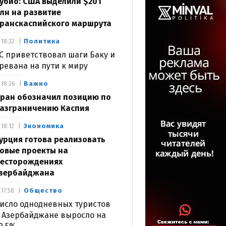
убио: США выделили $201
лн на развитие
ранскаспийского маршрута
Политика
18:32
С приветствовал шаги Баку и
ревана на пути к миру
Важно
18:26
ран обозначил позицию по
азграничению Каспия
Экономика
18:12
урция готова реализовать
овые проекты на
есторождениях
зербайджана
Общество
17:58
исло однодневных туристов
 Азербайджане выросло на