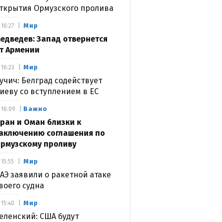
ткрытия Ормузского пролива
Мир
16:27
едведев: Запад отвернется
т Армении
Мир
16:23
учич: Белград содействует
иеву со вступлением в ЕС
Важно
16:09
ран и Оман близки к
аключению соглашения по
рмузскому проливу
Мир
15:55
АЭ заявили о ракетной атаке
воего судна
Мир
15:40
еленский: США будут