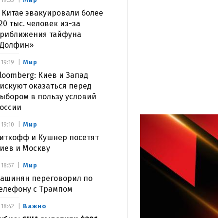
19:33
 Китае эвакуировали более
20 тыс. человек из-за
риближения тайфуна
Долфин»
Мир
19:19
loomberg: Киев и Запад
искуют оказаться перед
ыбором в пользу условий
оссии
Мир
19:10
иткофф и Кушнер посетят
иев и Москву
Мир
18:57
ашинян переговорил по
елефону с Трампом
Важно
18:42