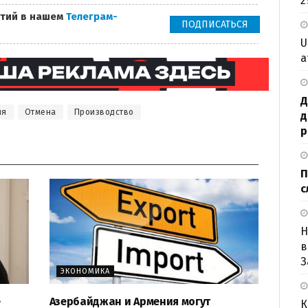
2
тий в нашем
Телеграм-
ПОДПИСАТЬСЯ
U
а
Д
ия
Отмена
Производство
д
р
П
с
Н
в
З
ЭКОНОМИКА
е
Азербайджан и Армения могут
К