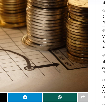
И
А
п
У
б
А
И
д
п
А
А
п