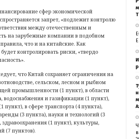
Р
м
финансирование сфер экономической
Т
аспространяется запрет, «подлежит контролю
оответствия между отечественным и
Е
сть на зарубежные компании в подобном
Е
правила, что и на китайские. Как
 будет контролировать риски, «твердо
пасность».
И
р
едует, что Китай сохраняет ограничения на
отноводстве, сельском, лесном и рыбном
Т
ающей промышленности (1 пункт), в области
н
а, водоснабжения и газификации (1 пункт),
м
 пункт), в сфере транспорта (4 пункта),
А
ренды (3 пункта), науки и технологий (3
, здравоохранения (1 пункт), культуры,
Ч
й (7 пунктов).
в