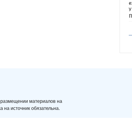
е
У
П
ри размещении материалов на
а на источник обязательна.