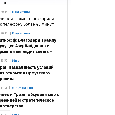
ран
Политика
20:15
лиев и Трамп проговорили
о телефону более 40 минут
Политика
20:10
иткофф: Благодаря Трампу
удущее Азербайджана и
рмении выглядит светлым
Мир
19:55
ран назвал шесть условий
ля открытия Ормузского
ролива
Я - Молния
19:41
лиев и Трамп обсудили мир с
рменией и стратегическое
артнерство
Мир