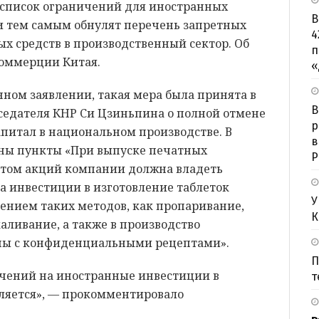
т список ограничений для иностранных
В
 и тем самым обнулят перечень запретных
4
х средств в производственный сектор. Об
п
коммерции Китая.
«
нном заявлении, такая мера была принята в
B
седателя КНР Си Цзиньпина о полной отмене
р
питал в национальном производстве. В
в
чены пункты «При выпуске печатных
Р
том акций компании должна владеть
на инвестиции в изготовление таблеток
У
нием таких методов, как пропаривание,
К
аливание, а также в производство
ны с конфиденциальными рецептами».
П
чений на иностранные инвестиции в
т
ляется», — прокомментировало