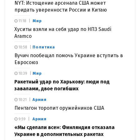
NYT: Истощение арсенала США может
придать уверенности России и Китаю
Мир
11:18
Хуситы взяли на себя удар по НПЗ Saudi
Aramco
Политика
10:58
Вучич пообещал помочь Украине вступить в
Евросоюз
Мир
10:39
Ракетный удар по Харькову: люди под
завалами, двое погибших
Армия
10:21
Пентагон торопит оружейников США
Армия
9:59
«Мы сделали все»: Финляндия отказала
Украине в дополнительных ракетах