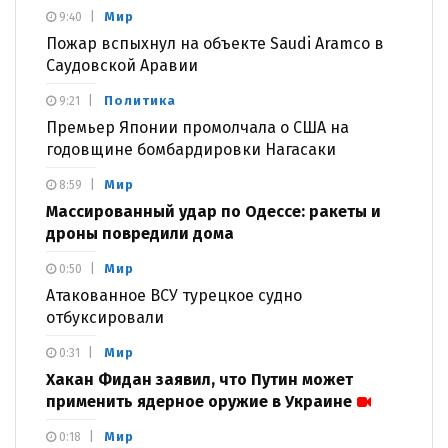
Мир
9:40
Пожар вспыхнул на объекте Saudi Aramco в
Саудовской Аравии
Политика
9:21
Премьер Японии промолчала о США на
годовщине бомбардировки Нагасаки
Мир
8:59
Массированный удар по Одессе: ракеты и
дроны повредили дома
Мир
0:50
Атакованное ВСУ турецкое судно
отбуксировали
Мир
0:31
Хакан Фидан заявил, что Путин может
применить ядерное оружие в Украине
Мир
0:18