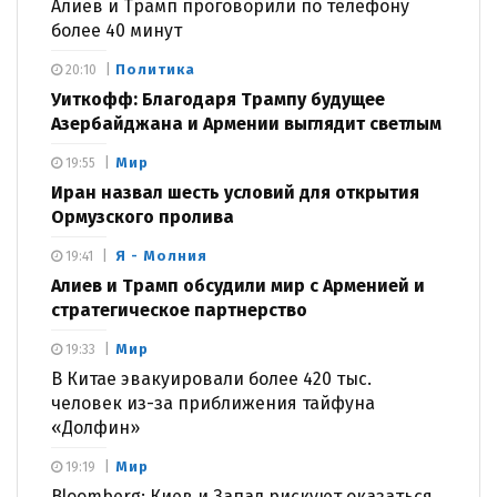
Алиев и Трамп проговорили по телефону
более 40 минут
Политика
20:10
Уиткофф: Благодаря Трампу будущее
Азербайджана и Армении выглядит светлым
Мир
19:55
Иран назвал шесть условий для открытия
Ормузского пролива
Я - Молния
19:41
Алиев и Трамп обсудили мир с Арменией и
стратегическое партнерство
Мир
19:33
В Китае эвакуировали более 420 тыс.
человек из-за приближения тайфуна
«Долфин»
Мир
19:19
Bloomberg: Киев и Запад рискуют оказаться