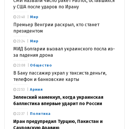
СМИ назвали число ракет Patriot, оставшихся
у США после ударов по Ирану
Мир
23:40
Премьер Венгрии раскрыл, кто станет
президентом
Мир
23:24
МИД Болгарии вызвал украинского посла из-
за падения дрона
Общество
23:08
В Баку пассажир украл у таксиста деньги,
телефон и банковские карты
Армия
22:53
Зеленский намекнул, когда украинская
баллистика впервые ударит по России
Политика
22:37
Иран предупредил Турцию, Пакистан и
Саудовскую Аравию