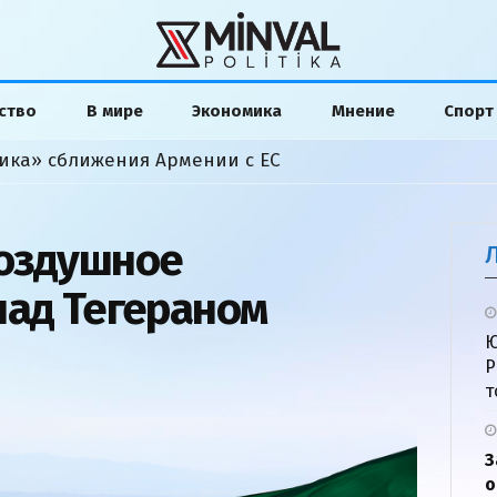
ство
В мире
Экономика
Мнение
Спорт
ика» сближения Армении с ЕС
воздушное
над Тегераном
Ю
Р
т
З
о