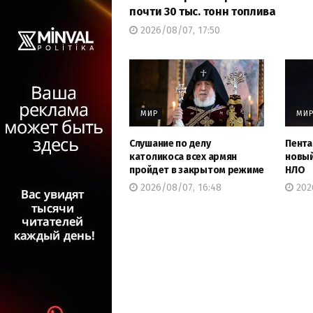
почти 30 тыс. тонн топлива
2026/08/07, 17:50
МИР
МИ
Слушание по делу
Пента
католикоса всех армян
новый
пройдет в закрытом режиме
НЛО
2026/08/07, 16:48
2026