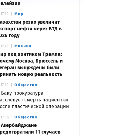
алайзии
Мир
17:29
азахстан резко увеличит
кспорт нефти через БТД в
026 году
Мнения
17:28
ир под зонтиком Трампа:
очему Москва, Брюссель и
егеран вынуждены были
ринять новую реальность
Общество
17:20
 Баку прокуратура
асследует смерть пациентки
осле пластической операции
Общество
17:06
 Азербайджане
редотвратили 11 случаев