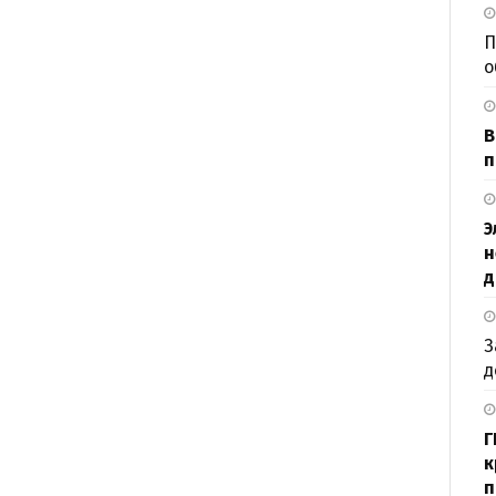
П
о
В
п
Э
н
д
З
д
Г
к
п