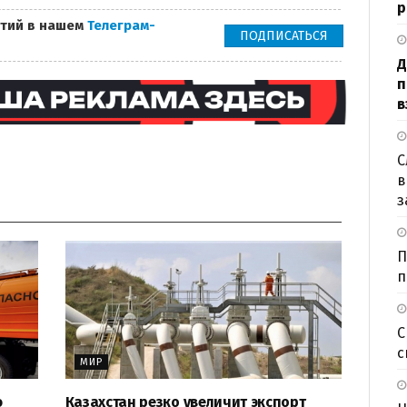
р
тий в нашем
Телеграм-
ПОДПИСАТЬСЯ
Д
п
в
С
в
з
П
п
С
с
МИР
ю
Казахстан резко увеличит экспорт