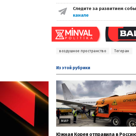
Следите за развитием собы
канале
воздушное пространство
Тегеран
Из этой
рубрики
МИР
Южная Корея отправила в Росси