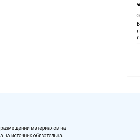
э
В
п
п
ри размещении материалов на
а на источник обязательна.