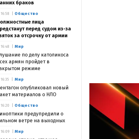
анних браков
Общество
16:58
олжностные лица
редстанут перед судом из-за
зяток за отсрочку от армии
Мир
16:48
лушание по делу католикоса
сех армян пройдет в
акрытом режиме
Мир
16:35
ентагон опубликовал новый
акет материалов о НЛО
Общество
16:20
иноптики предупредили о
ильном ветре на выходных
Мир
16:09