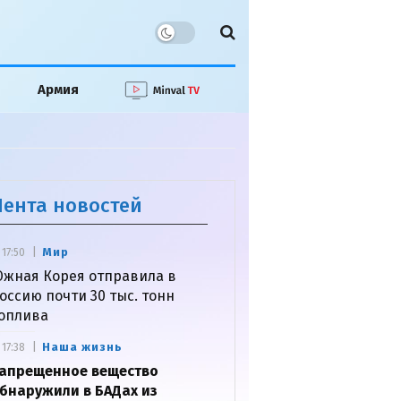
Армия
Лента новостей
Мир
17:50
жная Корея отправила в
оссию почти 30 тыс. тонн
оплива
Наша жизнь
17:38
апрещенное вещество
бнаружили в БАДах из