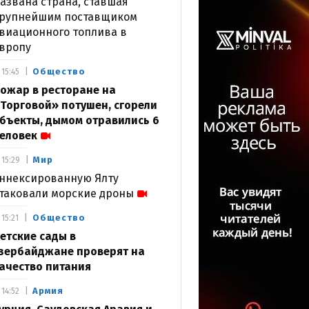
азвана страна, ставшая
рупнейшим поставщиком
виационного топлива в
вропу
Общество
15:45
ожар в ресторане на
Торговой» потушен, сгорели
бъекты, дымом отравились 6
еловек
Мир
15:29
ннексированную Ялту
таковали морские дроны
Общество
15:21
етские сады в
зербайджане проверят на
ачество питания
Армия
14:52