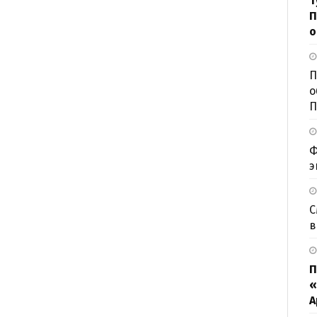
Т
П
о
П
о
П
Ф
э
С
в
П
«
А