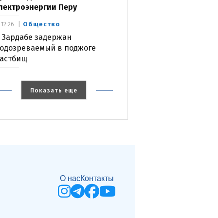
лектроэнергии Перу
Общество
12:26
 Зардабе задержан
одозреваемый в поджоге
астбищ
Показать еще
О нас
Контакты