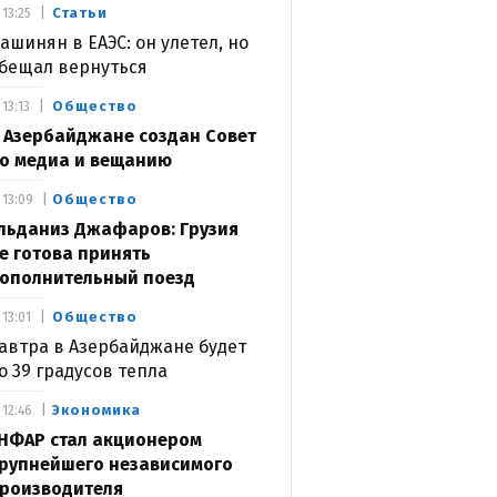
Статьи
13:25
ашинян в ЕАЭС: он улетел, но
бещал вернуться
Общество
13:13
 Азербайджане создан Совет
о медиа и вещанию
Общество
13:09
льданиз Джафаров: Грузия
е готова принять
ополнительный поезд
Общество
13:01
автра в Азербайджане будет
о 39 градусов тепла
Экономика
12:46
НФАР стал акционером
рупнейшего независимого
роизводителя