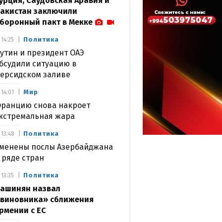
урция, Саудовская Аравия и
акистан заключили
боронный пакт в Мекке
Политика
14:25
утин и президент ОАЭ
бсудили ситуацию в
ерсидском заливе
Мир
14:01
ранцию снова накроет
кстремальная жара
Политика
13:48
менены послы Азербайджана
 ряде стран
Политика
13:35
ашинян назвал
виновника» сближения
рмении с ЕС