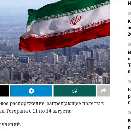
М
К
э
2
М
п
Т
п
В
р
п
овое распоряжение, запрещающее полеты в
 Тегерана с 11 по 14 августа.
В
 учений.
п