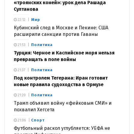
«троянских коней»: урок дела Рашада
Султанова
Мир
22:12
Кубинский след в Москве и Пекине: США
расширили санкции против Гаваны
Политика
21:53
Турция: Черное и Каспийское моря нельзя
превращать в поле войны
Политика
21:37
Под контролем Тегерана: Иран готовит
новые правила судоходства в Ормузе
Политика
21:20
Трамп объявил войну «фейковым СМИ» и
похвалил Хегсета
Спорт
21:06
Футбольный раскол углубляется: УЕФА не