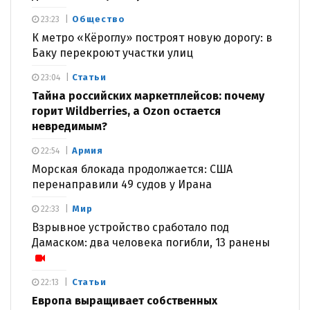
Общество
23:23
К метро «Кёроглу» построят новую дорогу: в
Баку перекроют участки улиц
Статьи
23:04
Тайна российских маркетплейсов: почему
горит Wildberries, а Ozon остается
невредимым?
Армия
22:54
Морская блокада продолжается: США
перенаправили 49 судов у Ирана
Мир
22:33
Взрывное устройство сработало под
Дамаском: два человека погибли, 13 ранены
Статьи
22:13
Европа выращивает собственных