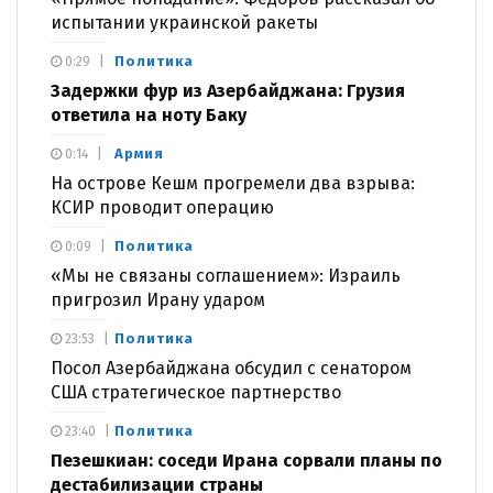
испытании украинской ракеты
Политика
0:29
Задержки фур из Азербайджана: Грузия
ответила на ноту Баку
Армия
0:14
На острове Кешм прогремели два взрыва:
КСИР проводит операцию
Политика
0:09
«Мы не связаны соглашением»: Израиль
пригрозил Ирану ударом
Политика
23:53
Посол Азербайджана обсудил с сенатором
США стратегическое партнерство
Политика
23:40
Пезешкиан: соседи Ирана сорвали планы по
дестабилизации страны