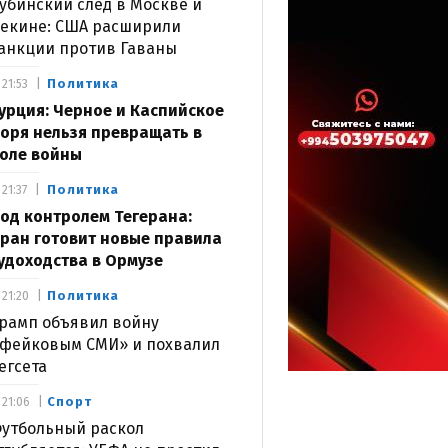
убинский след в Москве и
екине: США расширили
анкции против Гаваны
Политика
21:53
урция: Черное и Каспийское
оря нельзя превращать в
оле войны
Политика
21:37
од контролем Тегерана:
ран готовит новые правила
удоходства в Ормузе
Политика
21:20
рамп объявил войну
фейковым СМИ» и похвалил
егсета
Спорт
21:06
утбольный раскол