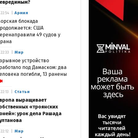
евредимым?
Армия
22:54
орская блокада
родолжается: США
еренаправили 49 судов у
рана
Мир
22:33
зрывное устройство
работало под Дамаском: два
еловека погибли, 13 ранены
Статьи
22:13
вропа выращивает
обственных «троянских
оней»: урок дела Рашада
ултанова
Мир
22:12