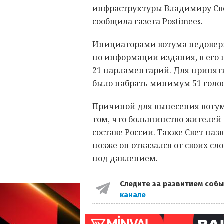
инфраструктуры Владимиру Свет
сообщила газета Postimees.
Инициаторами вотума недоверия
по информации издания, в его 
21 парламентарий. Для приня
было набрать минимум 51 голос
Причиной для вынесения вотума
том, что большинство жителей
составе России. Также Свет наз
позже он отказался от своих сло
под давлением.
Следите за развитием собы
канале