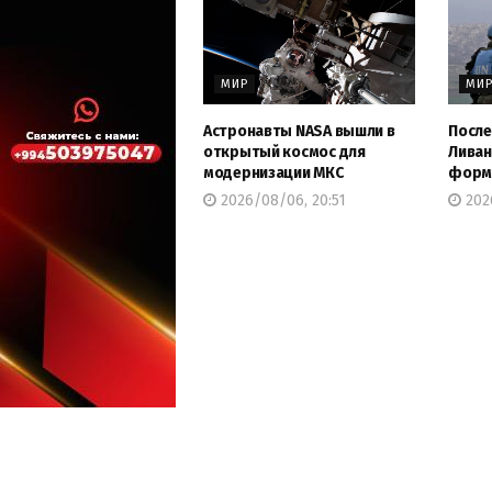
МИР
МИ
Астронавты NASA вышли в
После
открытый космос для
Ливан
модернизации МКС
форму
2026/08/06, 20:51
202