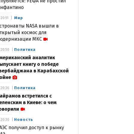
глубляется: УЕФА не простил
нфантино
Мир
20:51
стронавты NASA вышли в
ткрытый космос для
одернизации МКС
Политика
20:50
мериканский аналитик
ыпускает книгу о победе
зербайджана в Карабахской
ойне
Политика
20:36
айрамов встретился с
еленским в Киеве: о чем
оворили
Новость
20:30
АЭС получил доступ к рынку