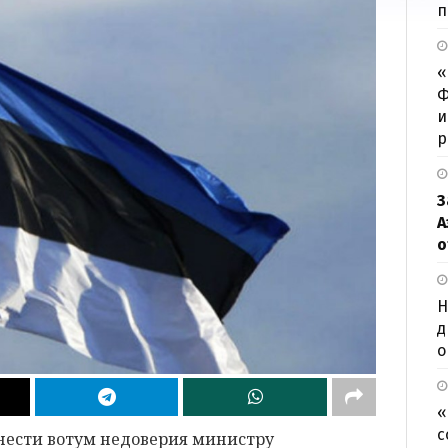
п
«
Ф
и
р
З
А
о
Н
д
о
«
с
нести вотум недоверия министру