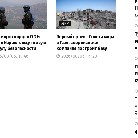
К
П
с
Р
МИР
Т
 миротворцев ООН:
Первый проект Совета мира
м
 и Израиль ищут новую
в Газе: американская
п
лу безопасности
компания построит базу
6/08/06, 19:46
2026/08/06, 19:20
П
И
с
Т
«
Х
Ф