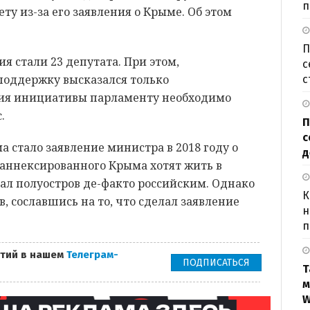
п
у из-за его заявления о Крыме. Об этом
П
 стали 23 депутата. При этом,
с
поддержку высказался только
с
тия инициативы парламенту необходимо
.
П
с
 стало заявление министра в 2018 году о
д
 аннексированного Крыма хотят жить в
вал полуостров де-факто российским. Однако
К
в, сославшись на то, что сделал заявление
н
п
тий в нашем
Телеграм-
ПОДПИСАТЬСЯ
Т
м
W