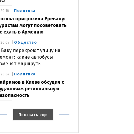
АЭ
Политика
20:16
осква пригрозила Еревану:
уристам могут посоветовать
е ехать в Армению
Общество
20:09
 Баку перекроют улицу на
емонт: какие автобусы
зменят маршруты
Политика
20:04
айрамов в Киеве обсудил с
удановым региональную
езопасность
Показать еще