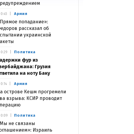
редупреждением
Армия
0:45
Прямое попадание»:
едоров рассказал об
спытании украинской
акеты
Политика
0:29
адержки фур из
зербайджана: Грузия
тветила на ноту Баку
Армия
0:14
а острове Кешм прогремели
ва взрыва: КСИР проводит
перацию
Политика
0:09
Мы не связаны
оглашением»: Израиль