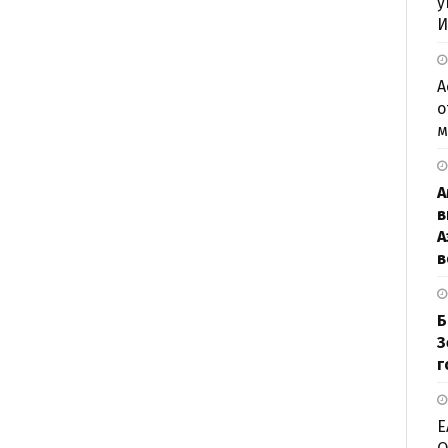
у
И
А
о
м
А
в
А
в
Б
З
г
Е