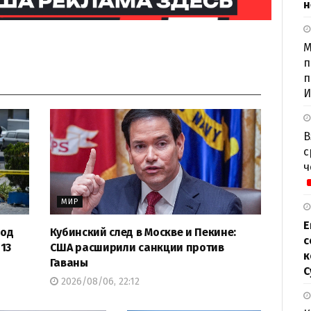
н
М
п
п
И
В
с
ч
МИР
Е
под
Кубинский след в Москве и Пекине:
с
13
США расширили санкции против
к
Гаваны
С
2026/08/06, 22:12