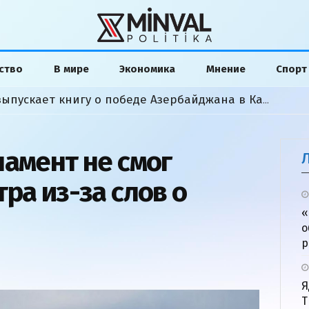
ство
В мире
Экономика
Мнение
Спорт
Американский аналитик выпускает книгу о победе Азербайджана в Карабахской войне
ламент не смог
ра из-за слов о
«
о
р
Я
Т