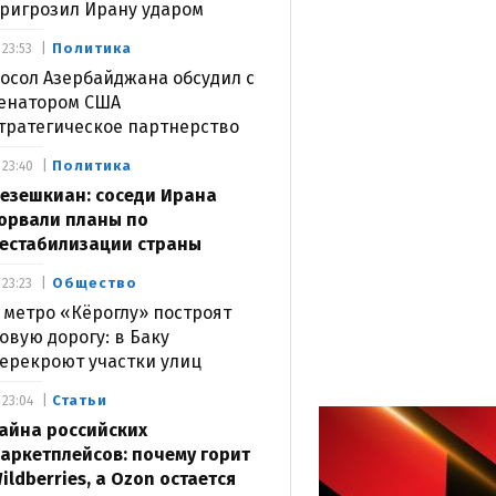
ригрозил Ирану ударом
Политика
23:53
осол Азербайджана обсудил с
енатором США
тратегическое партнерство
Политика
23:40
езешкиан: соседи Ирана
орвали планы по
естабилизации страны
Общество
23:23
 метро «Кёроглу» построят
овую дорогу: в Баку
ерекроют участки улиц
Статьи
23:04
айна российских
аркетплейсов: почему горит
ildberries, а Ozon остается