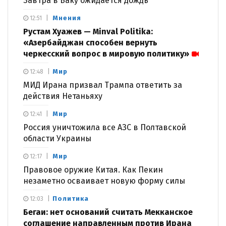
Завтра в Баку ожидается дождь
Мнения
12:51
Рустам Хуажев — Minval Politika:
«Азербайджан способен вернуть
черкесский вопрос в мировую политику»
Мир
12:48
МИД Ирана призвал Трампа ответить за
действия Нетаньяху
Мир
12:41
Россия уничтожила все АЗС в Полтавской
области Украины
Мир
12:17
Правовое оружие Китая. Как Пекин
незаметно осваивает новую форму силы
Политика
12:03
Бегаи: нет оснований считать Мекканское
соглашение направленным против Ирана