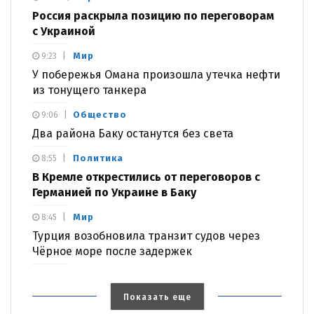
Россия раскрыла позицию по переговорам
с Украиной
Мир
9:23
У побережья Омана произошла утечка нефти
из тонущего танкера
Общество
9:06
Два района Баку останутся без света
Политика
8:55
В Кремле открестились от переговоров с
Германией по Украине в Баку
Мир
8:45
Турция возобновила транзит судов через
Чёрное море после задержек
Показать еще