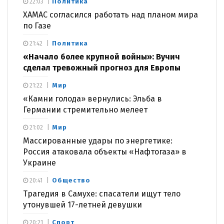
Политика
22:03
ХАМАС согласился работать над планом мира
по Газе
Политика
21:42
«Начало более крупной войны»: Вучич
сделал тревожный прогноз для Европы
Мир
21:22
«Камни голода» вернулись: Эльба в
Германии стремительно мелеет
Мир
21:02
Массированные удары по энергетике:
Россия атаковала объекты «Нафтогаза» в
Украине
Общество
20:41
Трагедия в Самухе: спасатели ищут тело
утонувшей 17-летней девушки
Спорт
20:21