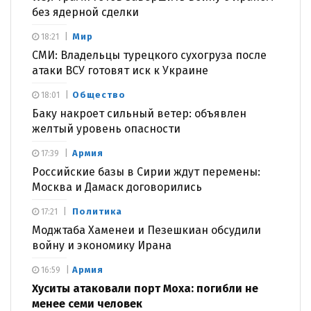
без ядерной сделки
Мир
18:21
СМИ: Владельцы турецкого сухогруза после
атаки ВСУ готовят иск к Украине
Общество
18:01
Баку накроет сильный ветер: объявлен
желтый уровень опасности
Армия
17:39
Российские базы в Сирии ждут перемены:
Москва и Дамаск договорились
Политика
17:21
Моджтаба Хаменеи и Пезешкиан обсудили
войну и экономику Ирана
Армия
16:59
Хуситы атаковали порт Моха: погибли не
менее семи человек