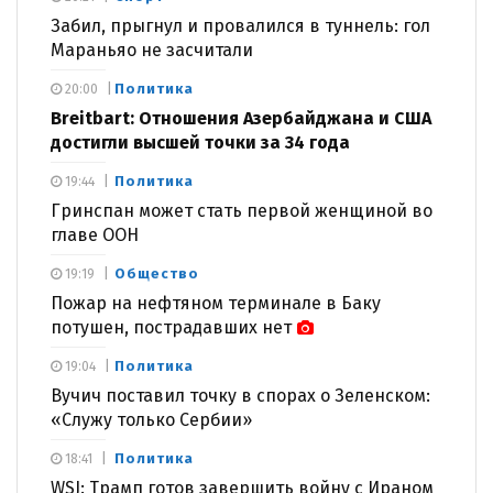
Забил, прыгнул и провалился в туннель: гол
Мараньяо не засчитали
Политика
20:00
Breitbart: Отношения Азербайджана и США
достигли высшей точки за 34 года
Политика
19:44
Гринспан может стать первой женщиной во
главе ООН
Общество
19:19
Пожар на нефтяном терминале в Баку
потушен, пострадавших нет
Политика
19:04
Вучич поставил точку в спорах о Зеленском:
«Служу только Сербии»
Политика
18:41
WSJ: Трамп готов завершить войну с Ираном