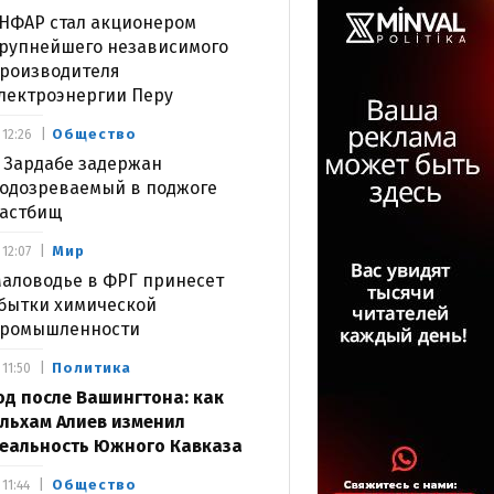
НФАР стал акционером
рупнейшего независимого
роизводителя
лектроэнергии Перу
Общество
12:26
 Зардабе задержан
одозреваемый в поджоге
астбищ
Мир
12:07
аловодье в ФРГ принесет
бытки химической
ромышленности
Политика
11:50
од после Вашингтона: как
льхам Алиев изменил
еальность Южного Кавказа
Общество
11:44