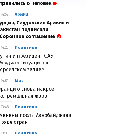
травились 6 человек
Армия
14:52
урция, Саудовская Аравия и
акистан подписали
боронное соглашение
Политика
14:25
утин и президент ОАЭ
бсудили ситуацию в
ерсидском заливе
Мир
14:01
ранцию снова накроет
кстремальная жара
Политика
13:48
менены послы Азербайджана
 ряде стран
Политика
13:35