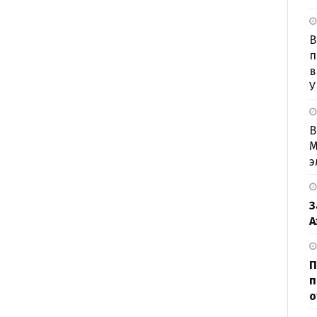
B
п
в
У
В
М
э
З
А
П
п
о