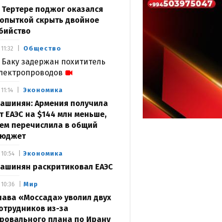
 Тертере поджог оказался
опыткой скрыть двойное
бийство
Общество
11:32
 Баку задержан похититель
лектропроводов
Экономика
11:14
ашинян: Армения получила
т ЕАЭС на $144 млн меньше,
ем перечислила в общий
юджет
Экономика
10:54
ашинян раскритиковал ЕАЭС
Мир
10:36
лава «Моссада» уволил двух
отрудников из-за
ровального плана по Ирану