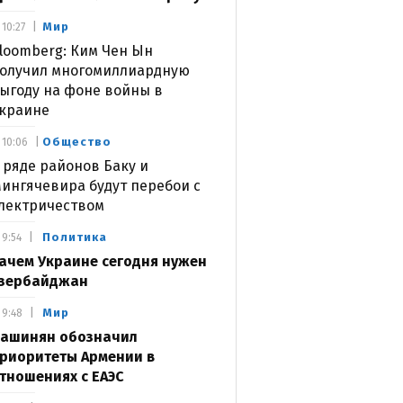
Мир
10:27
loomberg: Ким Чен Ын
олучил многомиллиардную
ыгоду на фоне войны в
краине
Общество
10:06
 ряде районов Баку и
ингячевира будут перебои с
лектричеством
Политика
9:54
ачем Украине сегодня нужен
зербайджан
Мир
9:48
ашинян обозначил
риоритеты Армении в
тношениях с ЕАЭС