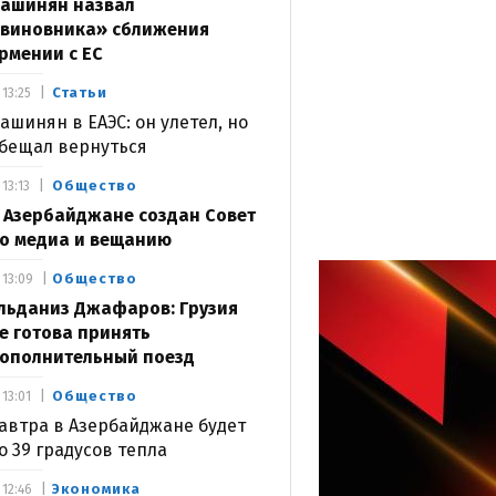
ашинян назвал
виновника» сближения
рмении с ЕС
Статьи
13:25
ашинян в ЕАЭС: он улетел, но
бещал вернуться
Общество
13:13
 Азербайджане создан Совет
о медиа и вещанию
Общество
13:09
льданиз Джафаров: Грузия
е готова принять
ополнительный поезд
Общество
13:01
автра в Азербайджане будет
о 39 градусов тепла
Экономика
12:46