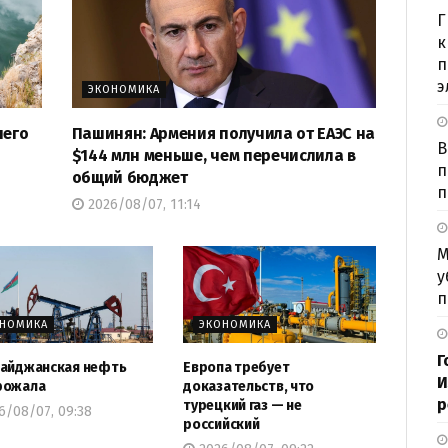
Г
к
п
э
ЭКОНОМИКА
шего
Пашинян: Армения получила от ЕАЭС на
В
$144 млн меньше, чем перечислила в
п
общий бюджет
п
2026/08/07, 11:14
М
у
п
ОНОМИКА
ЭКОНОМИКА
Г
айджанская нефть
Европа требует
И
рожала
доказательств, что
р
турецкий газ — не
6/08/07, 09:38
российский