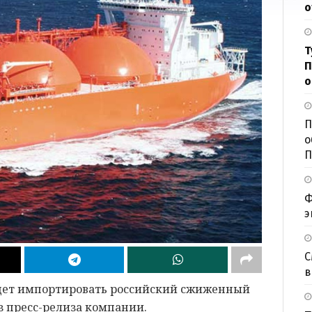
о
Т
П
о
П
о
П
Ф
э
С
в
удет импортировать российский сжиженный
из пресс-релиза компании.