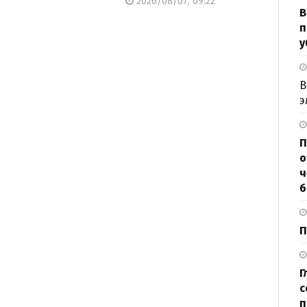
2026/08/07, 09:22
В
п
у
В
э
П
о
ч
б
П
Г
с
п