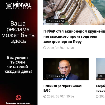
ЭКОНОМИКА
ГНФАР стал акционером крупней
независимого производителя
электроэнергии Перу
2026/08/07, 12:46
ЭКОНОМИКА
ЭК
Пашинян раскритиковал
Азерб
ЕАЭС
подо
2026/08/07, 10:54
202