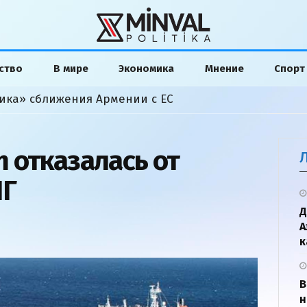
ство
В мире
Экономика
Мнение
Спорт
ика» сближения Армении с ЕС
 отказалась от
ПГ
Д
А
к
В
н