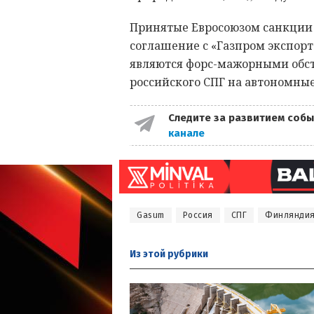
Принятые Евросоюзом санкции 
соглашение с «Газпром экспорт
являются форс-мажорными обст
российского СПГ на автономны
Следите за развитием собы
канале
Gasum
Россия
СПГ
Финлянди
Из этой
рубрики