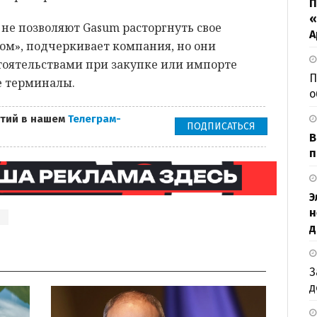
П
«
не позволяют Gasum расторгнуть свое
А
ом», подчеркивает компания, но они
оятельствами при закупке или импорте
П
е терминалы.
о
тий в нашем
Телеграм-
ПОДПИСАТЬСЯ
В
п
Э
н
я
д
З
д