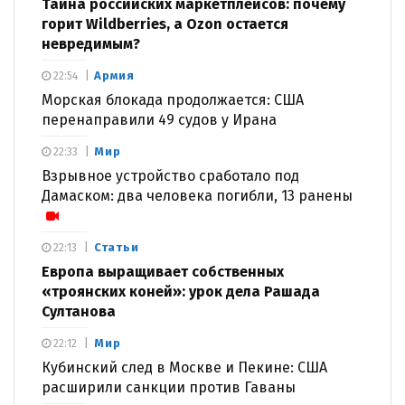
Тайна российских маркетплейсов: почему
горит Wildberries, а Ozon остается
невредимым?
Армия
22:54
Морская блокада продолжается: США
перенаправили 49 судов у Ирана
Мир
22:33
Взрывное устройство сработало под
Дамаском: два человека погибли, 13 ранены
Статьи
22:13
Европа выращивает собственных
«троянских коней»: урок дела Рашада
Султанова
Мир
22:12
Кубинский след в Москве и Пекине: США
расширили санкции против Гаваны