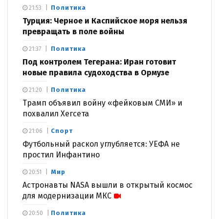
Политика
21:53
Турция: Черное и Каспийское моря нельзя
превращать в поле войны
Политика
21:37
Под контролем Тегерана: Иран готовит
новые правила судоходства в Ормузе
Политика
21:20
Трамп объявил войну «фейковым СМИ» и
похвалил Хегсета
Спорт
21:06
Футбольный раскол углубляется: УЕФА не
простил Инфантино
Мир
20:51
Астронавты NASA вышли в открытый космос
для модернизации МКС
Политика
20:50