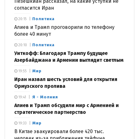
Пезешкиан рассказал, на какие уступки не
согласится Иран
Политика
20:15
Алиев и Трамп проговорили по телефону
более 40 минут
Политика
20:10
Уиткофф: Благодаря Трампу будущее
Азербайджана и Армении выглядит светлым
Мир
19:55
Иран назвал шесть условий для открытия
Ормузского пролива
Я - Молния
19:41
Алиев и Трамп обсудили мир с Арменией и
стратегическое партнерство
Мир
19:33
В Китае эвакуировали более 420 тыс.
человек из-за приближения тайфуна