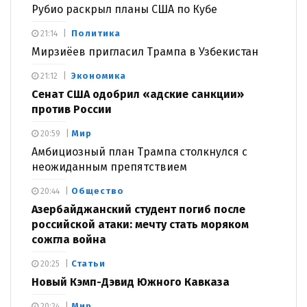
Рубио раскрыл планы США по Кубе
Политика
21:14
Мирзиёев пригласил Трампа в Узбекистан
Экономика
21:12
Сенат США одобрил «адские санкции»
против России
Мир
20:59
Амбициозный план Трампа столкнулся с
неожиданным препятствием
Общество
20:44
Азербайджанский студент погиб после
российской атаки: мечту стать моряком
сожгла война
Статьи
20:25
Новый Кэмп-Дэвид Южного Кавказа
Мир
20:24