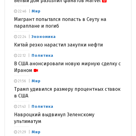
Белый дом разозлил фанатов Marvel
Мир
22:46
Мигрант попытался попасть в Сеуту на
параплане и погиб
Экономика
22:24
Китай резко нарастил закупки нефти
Политика
22:12
В США анонсировали новую мирную сделку с
Ираном
Мир
21:56
Трамп удивился размеру процентных ставок
в США
Политика
21:43
Навроцкий выдвинул Зеленскому
ультиматум
Мир
21:29