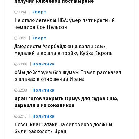
получил ключевой пост в Иране
Спорт
23:41
Не стало легенды НБА: умер пятикратный
чемпион Дон Нельсон
Спорт
23:21
Дзюдоисты Азербайджана взяли семь
медалей и вошли в тройку Кубка Европы
Политика
23:00
«Мы действуем без шума»: Трамп рассказал
о планах в отношении Ирана
Политика
22:38
Иран готов закрыть Ормуз для судов США,
Израиля и их союзников
Политика
22:18
Пезешкиан: атаки на силовиков должны
были расколоть Иран