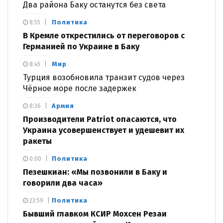
Два района Баку останутся без света
Политика
8:55
В Кремле открестились от переговоров с
Германией по Украине в Баку
Мир
8:45
Турция возобновила транзит судов через
Чёрное море после задержек
Армия
8:36
Производители Patriot опасаются, что
Украина усовершенствует и удешевит их
ракеты
Политика
0:00
Пезешкиан: «Мы позвонили в Баку и
говорили два часа»
Политика
23:59
Бывший главком КСИР Мохсен Резаи