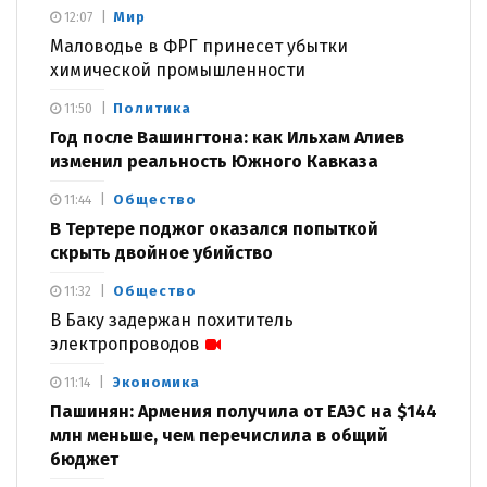
Мир
12:07
Маловодье в ФРГ принесет убытки
химической промышленности
Политика
11:50
Год после Вашингтона: как Ильхам Алиев
изменил реальность Южного Кавказа
Общество
11:44
В Тертере поджог оказался попыткой
скрыть двойное убийство
Общество
11:32
В Баку задержан похититель
электропроводов
Экономика
11:14
Пашинян: Армения получила от ЕАЭС на $144
млн меньше, чем перечислила в общий
бюджет