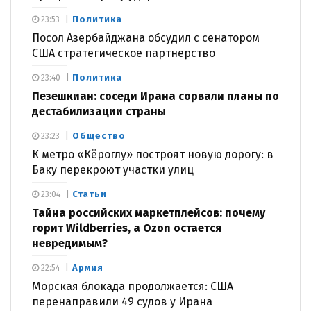
Политика
23:53
Посол Азербайджана обсудил с сенатором
США стратегическое партнерство
Политика
23:40
Пезешкиан: соседи Ирана сорвали планы по
дестабилизации страны
Общество
23:23
К метро «Кёроглу» построят новую дорогу: в
Баку перекроют участки улиц
Статьи
23:04
Тайна российских маркетплейсов: почему
горит Wildberries, а Ozon остается
невредимым?
Армия
22:54
Морская блокада продолжается: США
перенаправили 49 судов у Ирана