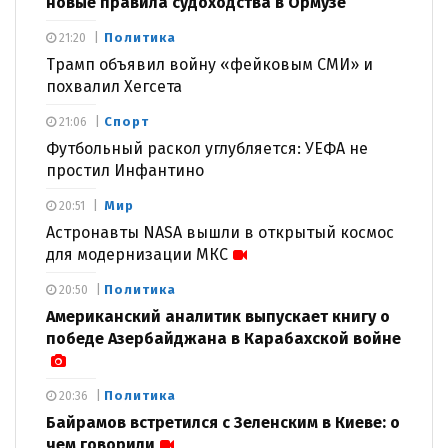
новые правила судоходства в Ормузе
Политика
21:20
Трамп объявил войну «фейковым СМИ» и
похвалил Хегсета
Спорт
21:06
Футбольный раскол углубляется: УЕФА не
простил Инфантино
Мир
20:51
Астронавты NASA вышли в открытый космос
для модернизации МКС
Политика
20:50
Американский аналитик выпускает книгу о
победе Азербайджана в Карабахской войне
Политика
20:36
Байрамов встретился с Зеленским в Киеве: о
чем говорили