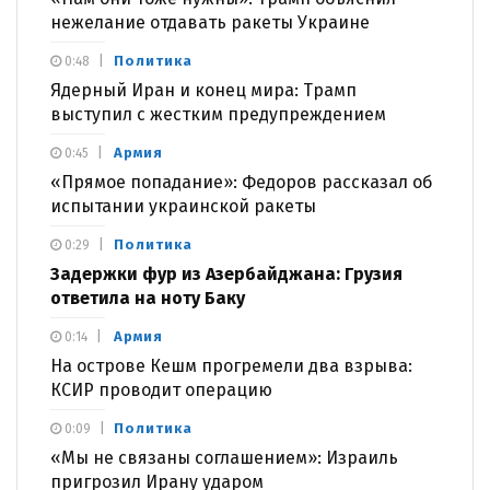
нежелание отдавать ракеты Украине
Политика
0:48
Ядерный Иран и конец мира: Трамп
выступил с жестким предупреждением
Армия
0:45
«Прямое попадание»: Федоров рассказал об
испытании украинской ракеты
Политика
0:29
Задержки фур из Азербайджана: Грузия
ответила на ноту Баку
Армия
0:14
На острове Кешм прогремели два взрыва:
КСИР проводит операцию
Политика
0:09
«Мы не связаны соглашением»: Израиль
пригрозил Ирану ударом