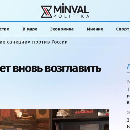
ство
В мире
Экономика
Мнение
Спорт
ие санкции» против России
ет вновь возглавить
Т
и
в
З
В