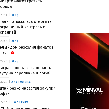
ийярто может грозить
юрьма
Мир
23:13
талия отказалась отменять
ограничный контроль с
спанией
Мир
22:58
елый дом разозлил фанатов
arvel
Мир
22:46
игрант попытался попасть в
еуту на параплане и погиб
Экономика
22:24
итай резко нарастил закупки
ефти
Политика
22:12
 США анонсировали новую