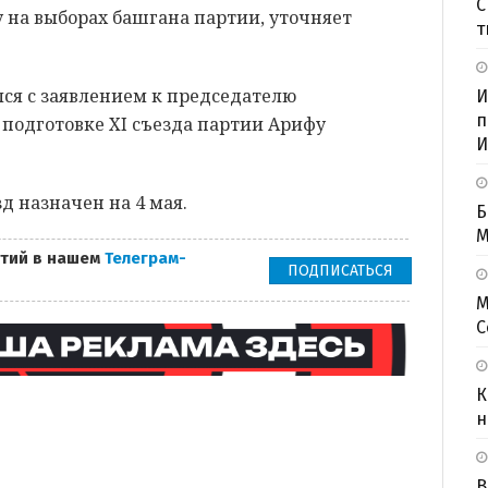
С
 на выборах башгана партии, уточняет
т
ился с заявлением к председателю
И
п
подготовке XI съезда партии Арифу
И
 назначен на 4 мая.
Б
M
тий в нашем
Телеграм-
ПОДПИСАТЬСЯ
М
С
К
н
В