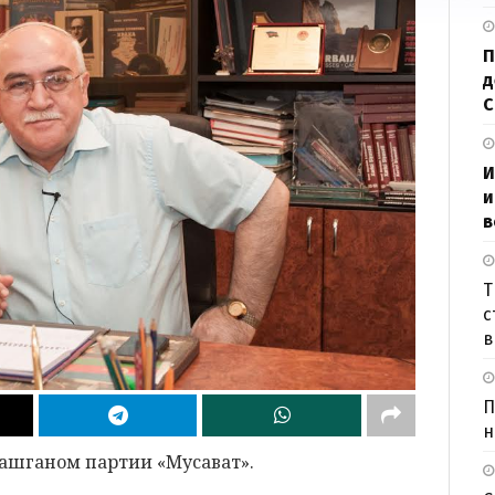
П
д
И
и
в
Т
с
в
П
н
башганом партии «Мусават».