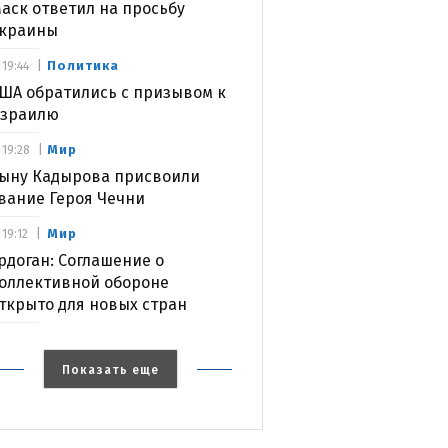
аск ответил на просьбу
краины
Политика
19:44
ША обратились с призывом к
зраилю
Мир
19:28
ыну Кадырова присвоили
вание Героя Чечни
Мир
19:12
рдоган: Соглашение о
оллективной обороне
ткрыто для новых стран
Показать еще