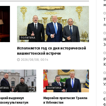
м
Т
п
ПОЛИТИКА
Н
З
Исполняется год со дня исторической
вашингтонской встречи
Р
2026/08/08, 00:14
К
М
У
ИТИКА
ПОЛИТИКА
цкий выдвинул
Мирзиёев пригласил Трампа
С
скому ультиматум
в Узбекистан
с