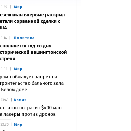
Мир
0:29
езешкиан впервые раскрыл
етали сорванной сделки с
США
Политика
0:14
сполняется год со дня
сторической вашингтонской
стречи
Мир
0:02
рамп обжалует запрет на
троительство бального зала
 Белом доме
Армия
23:43
ентагон потратит $400 млн
а лазеры против дронов
Мир
23:30