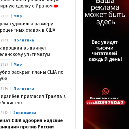
ирную сделку с Ираном
Мир
21:56
рамп удивился размеру
роцентных ставок в США
Политика
21:43
авроцкий выдвинул
еленскому ультиматум
Мир
21:29
убио раскрыл планы США по
убе
Политика
21:14
ирзиёев пригласил Трампа в
збекистан
Экономика
21:12
енат США одобрил «адские
анкции» против России