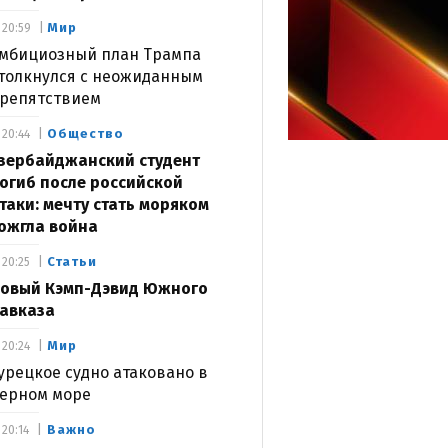
Мир
20:59
мбициозный план Трампа
толкнулся с неожиданным
репятствием
Общество
20:44
зербайджанский студент
огиб после российской
таки: мечту стать моряком
ожгла война
Статьи
20:25
овый Кэмп-Дэвид Южного
авказа
Мир
20:24
урецкое судно атаковано в
ерном море
Важно
20:14