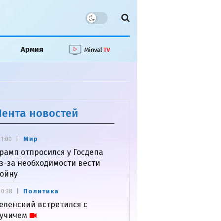
Армия
Лента новостей
Мир
1:00
рамп отпросился у Госдепа
з-за необходимости вести
ойну
Политика
0:38
еленский встретился с
учичем