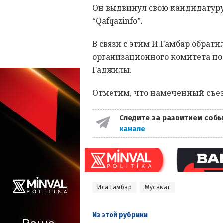
Он выдвинул свою кандидатуру
“Qafqazinfo”.
В связи с этим И.Гамбар обрат
организационного комитета по 
Гаджилы.
Отметим, что намеченный съезд
Следите за развитием собы
канале
Иса Гамбар
Мусават
Из этой
рубрики