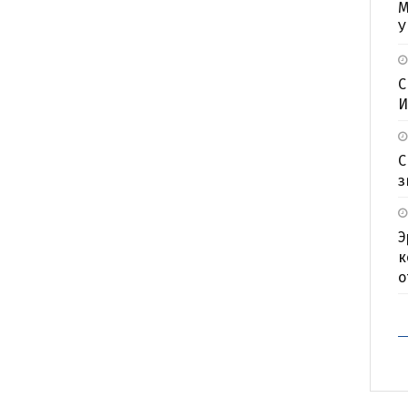
М
У
С
И
С
з
Э
к
о