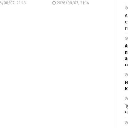
/08/07, 21:43
2026/08/07, 21:14
А
с
п
А
п
а
с
Н
К
Т
Ч