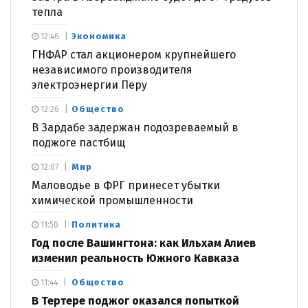
тепла
Экономика
12:46
ГНФАР стал акционером крупнейшего
независимого производителя
электроэнергии Перу
Общество
12:26
В Зардабе задержан подозреваемый в
поджоге пастбищ
Мир
12:07
Маловодье в ФРГ принесет убытки
химической промышленности
Политика
11:50
Год после Вашингтона: как Ильхам Алиев
изменил реальность Южного Кавказа
Общество
11:44
В Тертере поджог оказался попыткой