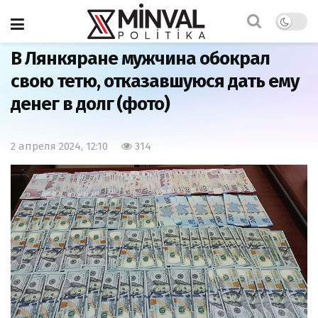
Главная
Общество
В Лянкяране мужчина обокрал
свою тетю, отказавшуюся дать ему
денег в долг (фото)
2 апреля 2024, 12:10
314