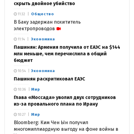
скрыть двойное убийство
Общество
11:32
В Баку задержан похититель
электропроводов
Экономика
11:14
Пашинян: Армения получила от ЕАЭС на $144
млн меньше, чем перечислила в общий
бюджет
Экономика
10:54
Пашинян раскритиковал ЕАЭС
Мир
10:36
Глава «Моссада» уволил двух сотрудников
из-за провального плана по Ирану
Мир
10:27
Bloomberg: Ким Чен Ын получил
многомиллиардную выгоду на фоне войны в