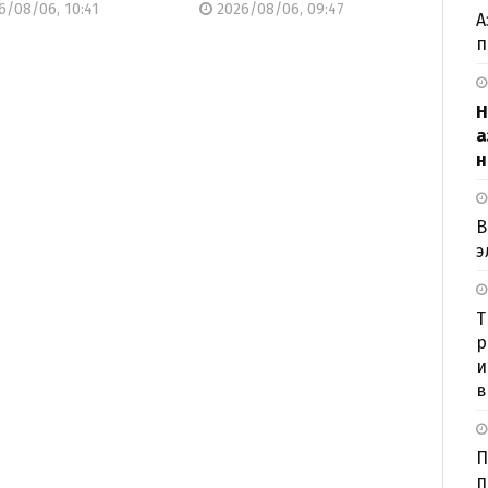
6/08/06, 10:41
2026/08/06, 09:47
А
п
H
а
н
В
э
Т
р
и
в
П
п