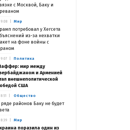
вязке с Москвой, Баку и
реваном
Мир
9:08
рамп потребовал у Хегсета
бъяснений из-за нехватки
акет на фоне войны с
раном
Политика
9:07
аффер: мир между
зербайджаном и Арменией
тал внешнеполитической
обедой США
Общество
8:51
 ряде районов Баку не будет
вета
Мир
8:39
краина поразила один из