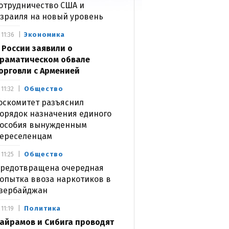
отрудничество США и
зраиля на новый уровень
Экономика
11:36
 России заявили о
раматическом обвале
орговли с Арменией
Общество
11:32
оскомитет разъяснил
орядок назначения единого
особия вынужденным
ереселенцам
Общество
11:25
редотвращена очередная
опытка ввоза наркотиков в
зербайджан
Политика
11:19
айрамов и Сибига проводят