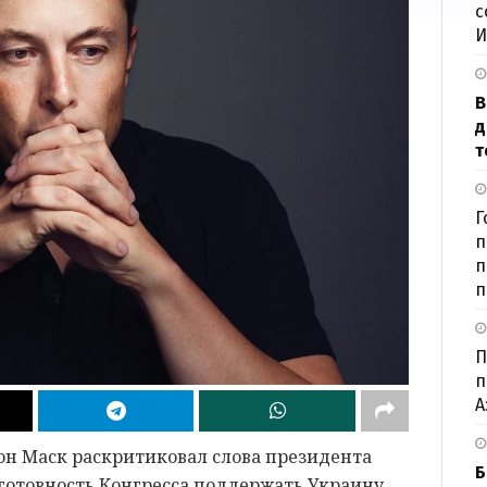
с
И
В
д
т
Г
п
п
п
П
п
А
н Маск раскритиковал слова президента
Б
готовность Конгресса поддержать Украину