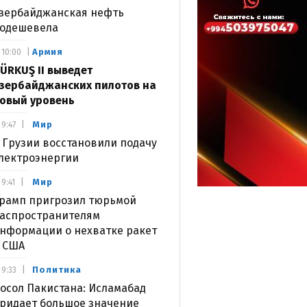
зербайджанская нефть
одешевела
Армия
10:00
ÜRKUŞ II выведет
зербайджанских пилотов на
овый уровень
Мир
9:47
 Грузии восстановили подачу
лектроэнергии
Мир
9:41
рамп пригрозил тюрьмой
аспространителям
нформации о нехватке ракет
 США
Политика
9:33
осол Пакистана: Исламабад
ридает большое значение