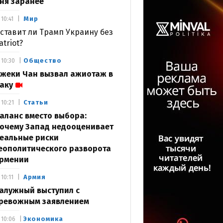
ня заранее
Мир
10:41
ставит ли Трамп Украину без
atriot?
Общество
10:30
жеки Чан вызвал ажиотаж в
аку
Статьи
10:21
аланс вместо выбора:
очему Запад недооценивает
еальные риски
еополитического разворота
рмении
Армия
10:11
алужный выступил с
ревожным заявлением
Экономика
10:06