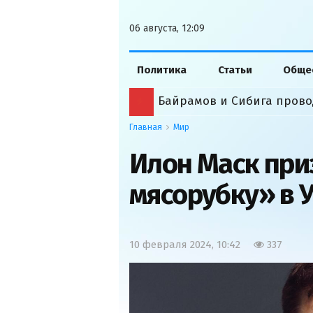
06 августа, 12:09
Политика
Статьи
Обще
Байрамов и Сибига прово
Главная
Мир
Илон Маск при
мясорубку» в 
10 февраля 2024, 10:42
337