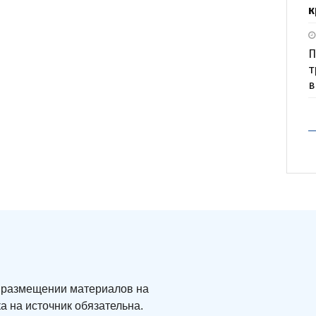
к
П
т
в
ри размещении материалов на
а на источник обязательна.