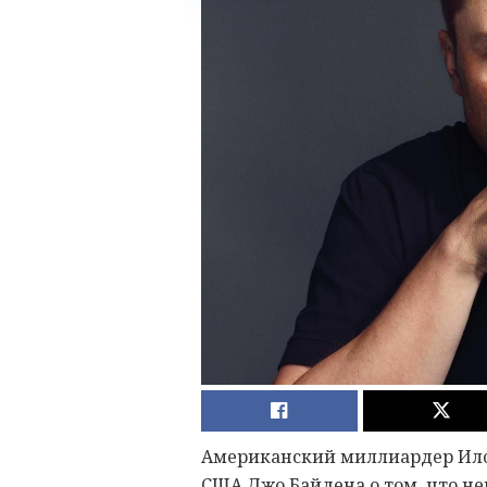
Американский миллиардер Ило
США Джо Байдена о том, что не