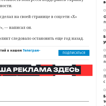
в
ности.
сделал на своей странице в соцсети «Х»
Ф
п
», — написал он.
Б
фликт следовало остановить еще год назад.
у
тий в нашем
Телеграм-
ПОДПИСАТЬСЯ
П
п
П
с
Б
т