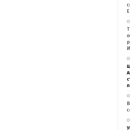
с
Е
Т
о
р
И
Ш
А
с
п
В
с
У