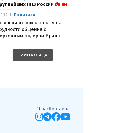
рупнейших НПЗ России
Политика
0:59
езешкиан пожаловался на
рудности общения с
ерховным лидером Ирана
Показать еще
О нас
Контакты