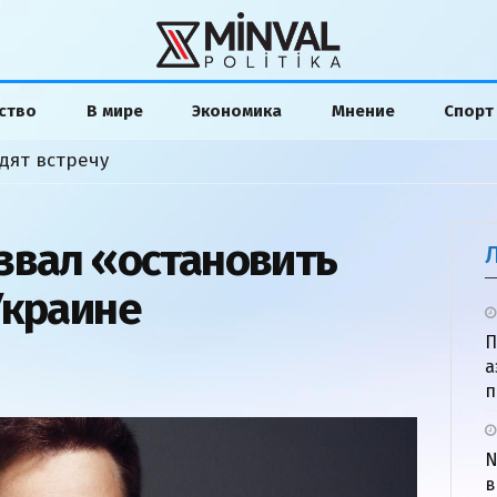
ство
В мире
Экономика
Мнение
Спорт
дят встречу
звал «остановить
Украине
П
а
п
N
в