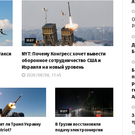
д
О
P
МИР
Д
Б
такси
NYT: Почему Конгресс хочет вывести
оборонное сотрудничество США и
Израиля на новый уровень
Б
2026/08/06, 11:45
п
р
г
А
Р
МИР
З
т
ит ли Трамп Украину
В Грузии восстановили
triot?
подачу электроэнергии