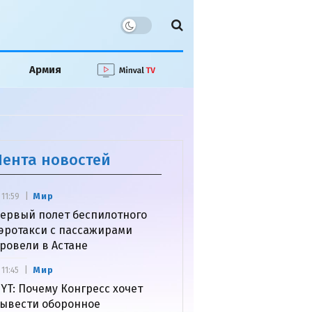
Армия
Лента новостей
Мир
11:59
ервый полет беспилотного
эротакси с пассажирами
ровели в Астане
Мир
11:45
YT: Почему Конгресс хочет
ывести оборонное