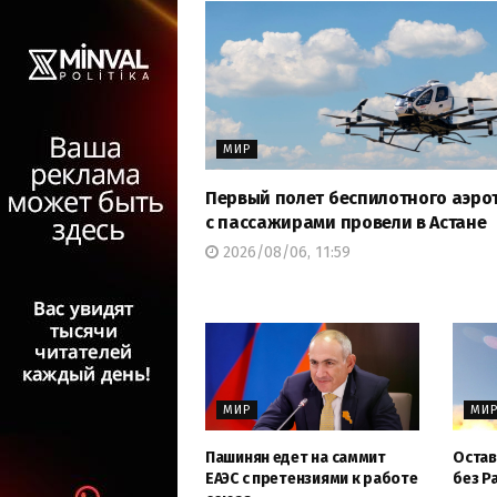
МИР
Первый полет беспилотного аэро
с пассажирами провели в Астане
2026/08/06, 11:59
МИР
МИ
Пашинян едет на саммит
Остав
ЕАЭС с претензиями к работе
без Pa