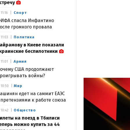
стречу
Спорт
11:16
ИФА спасла Инфантино
осле громкого провала
Политика
11:03
айрамову в Киеве показали
краинские беспилотники
Армия
11:01
очему США продолжают
роигрывать войны?
Мир
10:50
ашинян едет на саммит ЕАЭС
 претензиями к работе союза
Общество
10:42
илеты на поезд в Тбилиси
еперь можно купить за 44