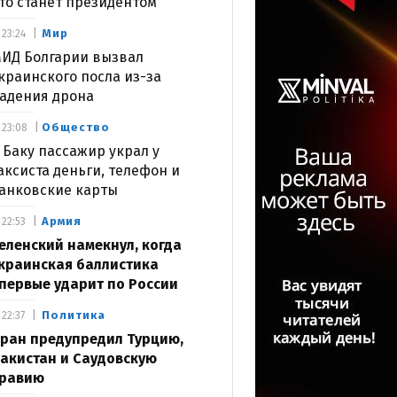
то станет президентом
Мир
23:24
ИД Болгарии вызвал
краинского посла из-за
адения дрона
Общество
23:08
 Баку пассажир украл у
аксиста деньги, телефон и
анковские карты
Армия
22:53
еленский намекнул, когда
краинская баллистика
первые ударит по России
Политика
22:37
ран предупредил Турцию,
акистан и Саудовскую
равию