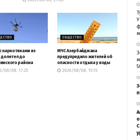
Т
У
ф
м
ЕСТВО
ОБЩЕСТВО
с наркотиками из
МЧС Азербайджана
З
 долетел до
предупредило жителей об
м
инского района
опасности отдыха у воды
5
/08/08, 17:25
2026/08/08, 15:15
З
п
А
о
С
у