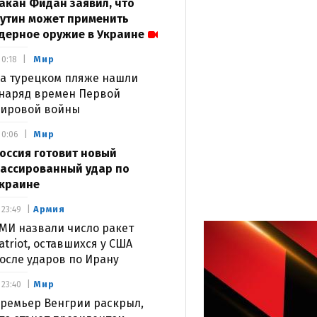
акан Фидан заявил, что
утин может применить
дерное оружие в Украине
Мир
0:18
а турецком пляже нашли
наряд времен Первой
ировой войны
Мир
0:06
оссия готовит новый
ассированный удар по
краине
Армия
23:49
МИ назвали число ракет
atriot, оставшихся у США
осле ударов по Ирану
Мир
23:40
ремьер Венгрии раскрыл,