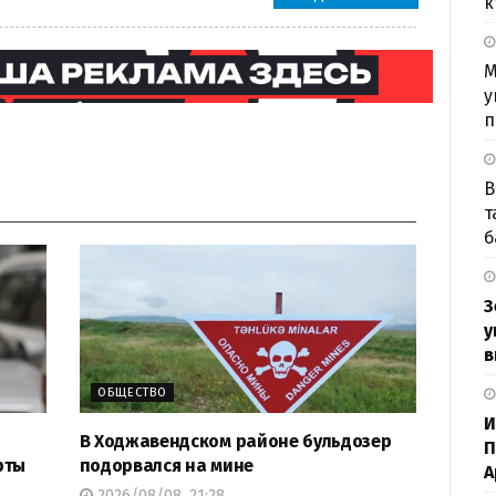
к
М
у
п
В
т
б
З
у
в
ОБЩЕСТВО
И
В Ходжавендском районе бульдозер
П
рты
подорвался на мине
А
2026/08/08, 21:28