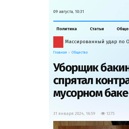
09 августа, 10:31
Политика
Статьи
Обще
Массированный удар по О
Главная
Общество
Уборщик бакин
спрятал контр
мусорном баке
31 января 2024, 16:59
1275