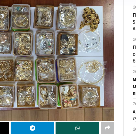
П
S
А
П
о
б
М
О
п
А
с