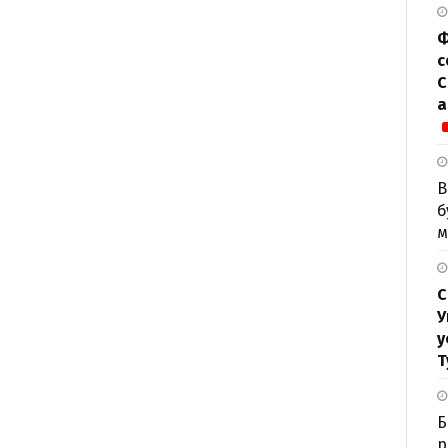
Ф
с
С
а
В
б
м
С
У
у
Т
Б
р