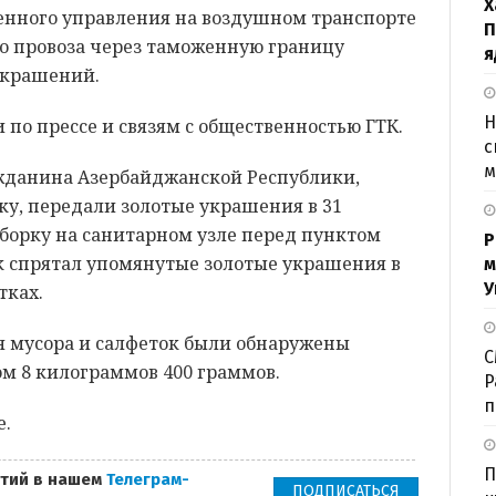
Х
енного управления на воздушном транспорте
П
о провоза через таможенную границу
я
украшений.
Н
 по прессе и связям с общественностью ГТК.
с
м
жданина Азербайджанской Республики,
у, передали золотые украшения в 31
борку на санитарном узле перед пунктом
Р
к спрятал упомянутые золотые украшения в
м
У
тках.
я мусора и салфеток были обнаружены
С
м 8 килограммов 400 граммов.
P
п
е.
П
тий в нашем
Телеграм-
ПОДПИСАТЬСЯ