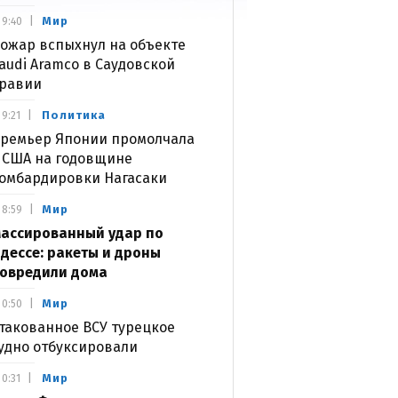
Мир
9:40
ожар вспыхнул на объекте
audi Aramco в Саудовской
равии
Политика
9:21
ремьер Японии промолчала
 США на годовщине
омбардировки Нагасаки
Мир
8:59
ассированный удар по
дессе: ракеты и дроны
овредили дома
Мир
0:50
такованное ВСУ турецкое
удно отбуксировали
Мир
0:31