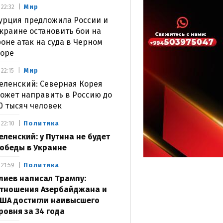
Мир
22:32
урция предложила России и
краине остановить бои на
оне атак на суда в Черном
оре
Мир
22:15
еленский: Северная Корея
ожет направить в Россию до
0 тысяч человек
Политика
22:10
еленский: у Путина не будет
обеды в Украине
Политика
21:59
лиев написал Трампу:
тношения Азербайджана и
ША достигли наивысшего
ровня за 34 года