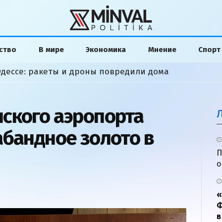
ство
В мире
Экономика
Мнение
Спорт
дессе: ракеты и дроны повредили дома
ского аэропорта
абандное золото в
П
о
«
Ф
в