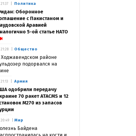
Политика
21:37
идан: Оборонное
оглашение с Пакистаном и
аудовской Аравией
налогично 5-ой статье НАТО
Общество
21:28
 Ходжавендском районе
ульдозер подорвался на
ине
Армия
21:13
ША одобрили передачу
краине 70 ракет ATACMS и 12
становок M270 из запасов
урции
Мир
20:49
олезнь Байдена
аспространилась на кости и